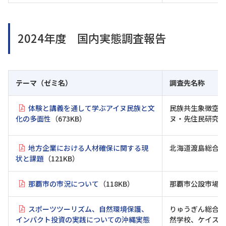
2024年度 国内実態調査報告
テーマ（ゼミ名）
調査先名称
体験と講義を通して学ぶアイヌ民族と文
民族共生象徴空間
化の多面性
（673KB）
ヌ・先住民研究セ
地方企業における人材確保に関する現
北海道渡島総合振
状と課題
（121KB）
那覇市の市況について
（118KB）
那覇市公設市場
スポーツツーリズム、自然環境保護、
りゅうぎん総合研
インパクト投資の実践についての沖縄実態
然学校、ケイスリ