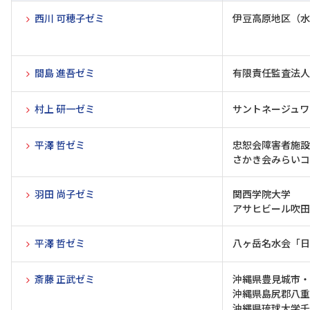
西川 可穂子ゼミ
伊豆高原地区（水
間島 進吾ゼミ
有限責任監査法人
村上 研一ゼミ
サントネージュワ
平澤 哲ゼミ
忠恕会障害者施設
さかき会みらいコ
羽田 尚子ゼミ
関西学院大学
アサヒビール吹田
平澤 哲ゼミ
八ヶ岳名水会「日
斎藤 正武ゼミ
沖縄県豊見城市・
沖縄県島尻郡八重
沖縄県琉球大学千