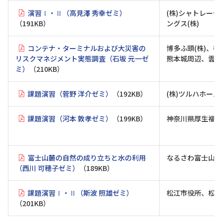
演習Ⅰ・Ⅱ（高見澤 秀幸ゼミ）
(株)シャトレー
（191KB）
ングス(株)
コンテナ・ターミナルおよび大災害の
博多ふ頭(株)、
リスクマネジメント実態調査（石坂 元一ゼ
熊本城周辺、雲仙
ミ）
（210KB）
課題演習（菅野 洋介ゼミ）
（192KB）
(株)ツルハホール
課題演習（河本 敦孝ゼミ）
（199KB）
神奈川県厚生福利
富士山麓の自然の成り立ちと水の利用
なるさわ富士山博
（西川 可穂子ゼミ）
（189KB）
課題演習Ⅰ・Ⅱ（斯波 照雄ゼミ）
松江市役所、松江
（201KB）