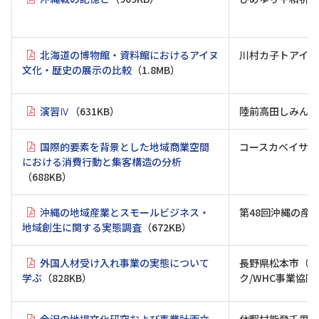
北海道の博物館・資料館におけるアイヌ
川村カ子トアイヌ
文化・歴史の展示の比較
（1.8MB）
演習Ⅳ
（631KB）
陸前高田しみんエ
国際的要素を背景とした地域商業空間
コースカベイサイ
における消費行動と集客構造の分析
（688KB）
沖縄の地域産業とスモールビジネス・
第48回沖縄の産
地域創生に関する実態調査
（672KB）
外国人材受け入れ事業の実態について
長野県松本市（長
学ぶ
（828KB）
ク/WHC事業協
金沢の地場文化研究および事業計画立
休暇村能登千里浜