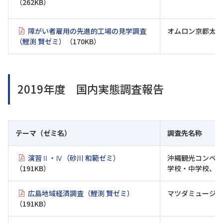
（262KB）
障がい者雇用の先進的工場の見学調査
オムロン京都太陽
（鯉渕 賢ゼミ）
（170KB）
2019年度 国内実態調査報告
テーマ（ゼミ名）
調査先名称
演習Ⅱ・Ⅳ（砂川 和範ゼミ）
沖縄観光コンベン
（191KB）
学校・中学校、金
広島地域経済調査（鯉渕 賢ゼミ）
マツダミュージア
（191KB）