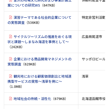
案についての研究WS
（647KB）
演習テーマである社会的企業について
特定非営利活動法
の実態調査
（536KB）
サイクルツーリズムの推進をめぐる現
広島県尾道市
状と課題〜しまなみ海道を事例として〜
（242KB）
企業における商品開発マネジメントの
サッポロビール博
実態調査
（629KB）
観光地における顧客価値創出と地域連
浅草
携型サービスの実態～浅草を例に～
（1.0MB）
地域社会の持続・活性化
（679KB）
北海道函館市役所