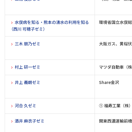
水俣病を知る・熊本の湧水の利用を知る
環境省国立水俣総
（西川 可穂子ゼミ）
三木 朋乃ゼミ
大阪ガス、黄桜伏
村上 研一ゼミ
マツダ自動車（株
井上 義朗ゼミ
Share金沢
河合 久ゼミ
① 福寿工業（株） 
酒井 麻衣子ゼミ
関東西濃運輸前橋