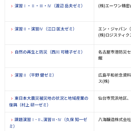
演習Ⅰ・Ⅱ・Ⅲ・Ⅳ（渡辺 岳夫ゼミ）
(株)エーワン精
演習Ⅱ・演習Ⅳ（江口 匡太ゼミ）
エン・ジャパン（
(株)ロジスティ
自然の再生と防災（西川 可穂子ゼミ）
名古屋市港防災セ
館
演習Ⅱ（平野 健ゼミ）
広島平和祈念資料
ス(株)
東日本大震災被災地の状況と地域産業の
仙台市荒浜地区、
復興（村上 研一ゼミ）
課題演習Ⅰ･Ⅱ､演習Ⅲ･Ⅳ（久保 知一ゼ
八海醸造株式会社
ミ）