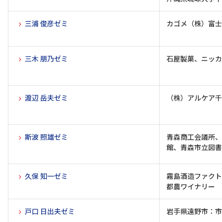
三浦 俊彦ゼミ
カゴメ（株）富士
三木 朋乃ゼミ
石屋製菓、ニッカ
渡辺 岳夫ゼミ
（株）アルケア千
斯波 照雄ゼミ
青森商工会議所、
館、青森市立図書
久保 知一ゼミ
霧島酒造ファクト
都農ワイナリー
戸口 日出夫ゼミ
岩手県遠野市：市