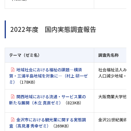
2022年度 国内実態調査報告
テーマ（ゼミ名）
調査先名称
地域社会における福祉の課題―横須
社会福祉法人みな
賀・三浦半島地域を対象に―（村上 研一ゼ
人口減少地域・生
ミ）
（178KB）
関西地域における流通・サービス業の
大阪商業大学他
新たな展開（木立 真直ゼミ）
（823KB）
金沢市における観光業に関する実態調
金沢21世紀美術
査（高見澤 秀幸ゼミ）
（269KB）