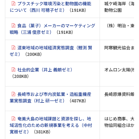
プラスチック環境汚染と動物園の機能
城ケ崎海岸（海洋
について（西川 可穂子ゼミ）
（191KB）
動物公園
食品（菓子）メーカーのマーケティング
（株）明治・東海
戦略（三浦 俊彦ゼミ）
（191KB）
道東地域の地域経済実態調査（鯉渕 賢
阿寒観光協会まち
ゼミ）
（200KB）
社会的企業（井上 義朗ゼミ）
オムロン太陽(株)
（208KB）
長崎市および市内炭鉱業・造船重機産
長崎原爆資料館、
業実態調査（村上 研一ゼミ）
（487KB）
奄美大島の地域課題と資源を探し、地
はじめ商事、大島紬
域活性化のための新規事業を考える（中村
物協同組合ほか
寛樹ゼミ）
（381KB）