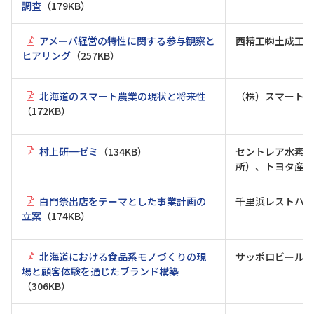
調査
（179KB）
アメーバ経営の特性に関する参与観察と
西精工㈱土成工場
ヒアリング
（257KB）
北海道のスマート農業の現状と将来性
（株）スマートリ
（172KB）
村上研一ゼミ
（134KB）
セントレア水素ス
所）、トヨタ産業
白門祭出店をテーマとした事業計画の
千里浜レストハウ
立案
（174KB）
北海道における食品系モノづくりの現
サッポロビール工
場と顧客体験を通じたブランド構築
（306KB）