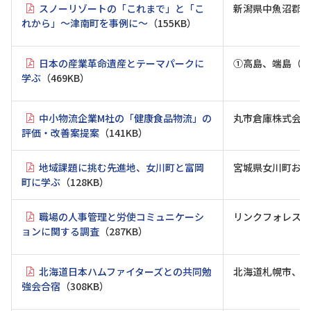
スノーリゾートの「これまで」と「こ
新潟県中魚沼郡津
れから」～津南町を事例に～
（155KB）
日本の産業革命遺産とテーマパークに
①高島、端島（軍
学ぶ
（469KB）
中小物流企業M社の「健康食品物流」の
丸市倉庫株式会社
評価・改善案提案
（141KB）
地域課題に挑む先進地、女川町と富岡
宮城県女川町およ
町に学ぶ
（128KB）
職場の人事管理と労使コミュニケーシ
リンクフォレスト（
ョンに関する調査
（287KB）
北海道日本ハムファイターズとの共同勉
北海道札幌市、北
強会合宿
（308KB）