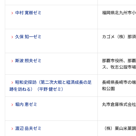
中村 寛樹ゼミ
福岡県北九州市小
久保 知一ゼミ
カゴメ（株）那須
斯波 照夫ゼミ
那覇市役所、那覇
ス、牧志公設市場
昭和史探訪（第二次大戦と経済成長の足
長崎県長崎市の端
和公園
跡を訪ねる）（平野 健ゼミ）
堀内 恵ゼミ
丸市倉庫株式会社
渡辺 岳夫ゼミ
（株）栗山米菓調