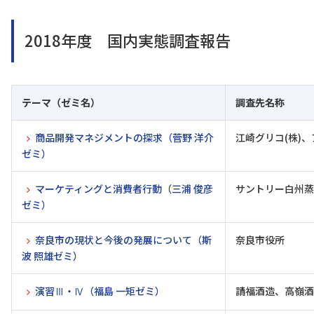
2018年度 国内実態調査報告
テーマ（ゼミ名）
調査先名称
商品開発マネジメントの探求（菅野 洋介
江崎グリコ(株)、
ゼミ）
マーケティングと消費者行動（三浦 俊彦
サントリー白州蒸
ゼミ）
奈良市の現状と今後の発展について（斯
奈良市役所
波 照雄ゼミ）
演習Ⅲ・Ⅳ（福島 一矩ゼミ）
請福酒造、高嶺酒