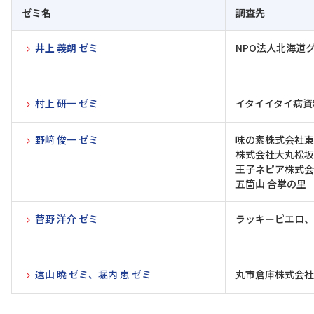
ゼミ名
調査先
井上 義朗 ゼミ
NPO法人北海道
村上 研一 ゼミ
イタイイタイ病資
野﨑 俊一 ゼミ
味の素株式会社東
株式会社大丸松坂
王子ネピア株式会
五箇山 合掌の里
菅野 洋介 ゼミ
ラッキーピエロ、
遠山 曉 ゼミ、堀内 恵 ゼミ
丸市倉庫株式会社