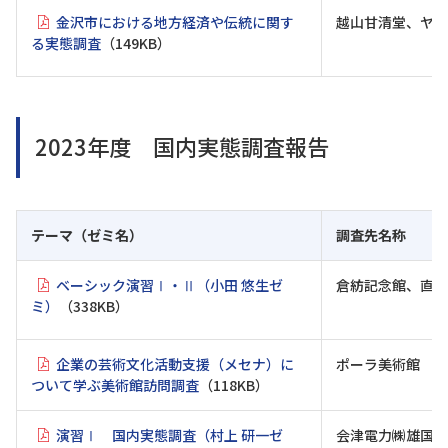
金沢市における地方経済や伝統に関す
越山甘清堂、ヤマ
る実態調査
（149KB）
2023年度 国内実態調査報告
テーマ（ゼミ名）
調査先名称
ベーシック演習Ⅰ・Ⅱ（小田 悠生ゼ
倉紡記念館、直島
ミ）
（338KB）
企業の芸術文化活動支援（メセナ）に
ポーラ美術館
ついて学ぶ美術館訪問調査
（118KB）
演習Ⅰ 国内実態調査（村上 研一ゼ
会津電力㈱雄国太