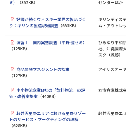
ミ）
（352KB）
センターほか
好調が続くウィスキー業界の製品づく
キリンディスティ
り：キリンの製造現場調査
（653KB）
ム・アウトレット
演習Ⅰ 国内実態調査（平野 健ゼミ）
ひめゆり平和祈念
（125KB）
地、沖縄国際大学
スク（城跡）
商品開発マネジメントの探求
アイリスオーヤマ
（127KB）
中小物流企業M社の「飲料物流」の評
丸市倉庫株式会社
価・改善案提案
（440KB）
軽井沢星野エリアにおける星野リゾー
軽井沢星野エリア
トのサービス・マーケティングの理解
（628KB）