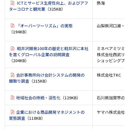
ICTとサービス生産性向上、およびアフ
熱海
ターコロナと観光業
（325KB）
「オーバーツーリズム」の実態
山梨県河口湖・山
（194KB）
軽井沢開発100年の歴史と軽井沢に本社
ミネベアミツミ株
を置くグローバル企業の訪問調査
株式会社西武リア
（204KB）
ショッピングプラ
会計事務所向け会計システムの開発の
株式会社TKC 
聞取り調査
（215KB）
地域社会の持続・活性化
（129KB）
石川県加賀市の「
企業における商品開発マネジメントの
ヤマハ株式会社、
実態調査
（118KB）