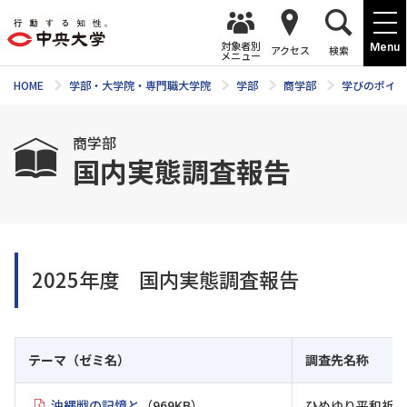
対象者別
Menu
アクセス
検索
メニュー
HOME
学部・大学院・専門職大学院
学部
商学部
学びのポイン
商学部
国内実態調査報告
2025年度 国内実態調査報告
テーマ（ゼミ名）
調査先名称
沖縄戦の記憶と
（969KB）
ひめゆり平和祈念