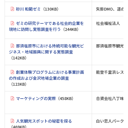
砂川 和範ゼミ
（130KB）
矢掛DMO、道の
ゼミの研究テーマである社会的企業を
社会福祉法人 宮
現地に訪問し実態調査を行う
（244KB）
那須塩原市における持続可能な観光ビ
那須塩原市観光セ
ジネス・地域振興に関する実態調査
（142KB）
創業体験プログラムにおける事業計画
能登千里浜レスト
の作成および金沢地場企業の調査
（123KB）
マーケティングの実際
（458KB）
合資会社八丁味噌
人気観光スポットの秘密を探る
白い恋人パーク、
（469KB）