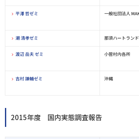
平澤 哲ゼミ
一般社団法人 MA
潮 清孝ゼミ
那須ハートランド
渡辺 岳夫 ゼミ
小菅村内各所
吉村 謙輔ゼミ
沖縄
2015年度 国内実態調査報告