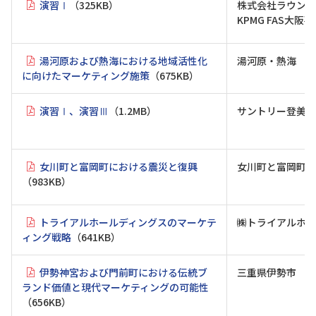
演習Ⅰ
（325KB）
株式会社ラウンド
KPMG FAS大阪
湯河原および熱海における地域活性化
湯河原・熱海
に向けたマーケティング施策
（675KB）
演習Ⅰ、演習Ⅲ
（1.2MB）
サントリー登美の
女川町と富岡町における震災と復興
女川町と富岡町に
（983KB）
トライアルホールディングスのマーケテ
㈱トライアルホー
ィング戦略
（641KB）
伊勢神宮および門前町における伝統ブ
三重県伊勢市
ランド価値と現代マーケティングの可能性
（656KB）