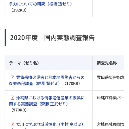
争力についての研究（松橋 透ゼミ）
（292KB）
2020年度 国内実態調査報告
テーマ（ゼミ名）
調査先名称
雲仙岳噴火災害と熊本地震災害からの
雲仙岳災害記念館
復興過程調査（鯉渕 賢ゼミ）
（170KB）
沖縄県における情報通信産業の振興に
沖縄IT津梁パーク
関する実態調査（斎藤 正武ゼミ）
（570KB）
女川に学ぶ地域活性化（中村 亨ゼミ）
宮城県牡鹿郡女川