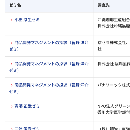
ゼミ名
調査先
小田 悠生ゼミ
沖縄珈琲生産組合
株式会社沖縄黒糖
商品開発マネジメントの探求（菅野 洋介
京セラ株式会社、
社
ゼミ）
商品開発マネジメントの探求（菅野 洋介
株式会社 堀場製
ゼミ）
商品開発マネジメントの探求（菅野 洋介
パナソニック株式
ゼミ）
齊藤 正武ゼミ
NPO法人グリー
香川大学医学部付
三浦 俊彦ゼミ
（株）明治・東海