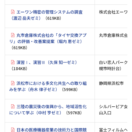
エーワン精密の管理システムの調査
株式会社エーワン
（渡辺 岳夫ゼミ）
（619KB）
丸市倉庫株式会社の「タイヤ交換アプ
丸市倉庫株式会社
リ」の評価・改善案提案（堀内 恵ゼミ）
（619KB）
演習Ⅰ、演習Ⅲ（久保 知一ゼミ）
白い恋人パーク（
（184KB）
幌市時計台）
浜松市における多文化共生への取り組
静岡県浜松市
みを学ぶ（舟木 律子ゼミ）
（599KB）
三陸の震災後の復興から、地域活性化
シルバーピア女川
について学ぶ（中村 亨ゼミ）
（597KB）
山入口
日本の医療機器産業の技術力と国際競
富士フィルムヘル