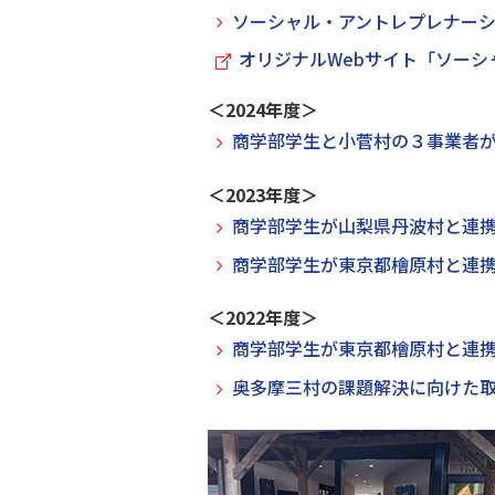
ソーシャル・アントレプレナー
オリジナルWebサイト「ソーシ
＜2024年度＞
商学部学生と小菅村の３事業者
＜2023年度＞
商学部学生が山梨県丹波村と連
商学部学生が東京都檜原村と連
＜2022年度＞
商学部学生が東京都檜原村と連
奥多摩三村の課題解決に向けた