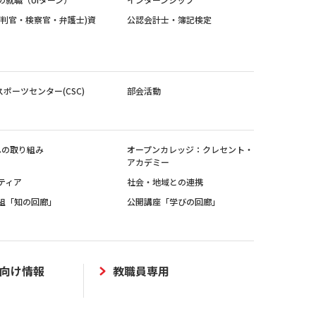
裁判官・検察官・弁護士)資
公認会計士・簿記検定
スポーツセンター(CSC)
部会活動
sへの取り組み
オープンカレッジ：クレセント・
アカデミー
ティア
社会・地域との連携
組「知の回廊」
公開講座「学びの回廊」
向け情報
教職員専用