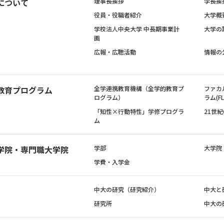
について
理事長挨拶
学長挨
役員・役職者紹介
大学概
学校法人中央大学 中長期事業計
大学の
画
広報・広聴活動
情報の
教育プログラム
全学連携教育機構（全学的教育プ
ファカ
ログラム）
ラム(FL
「知性×行動特性」学修プログラ
21世
ム
学院・専門職大学院
学部
大学院
学費・入学金
中大の研究（研究紹介）
中大と
研究所
中大の