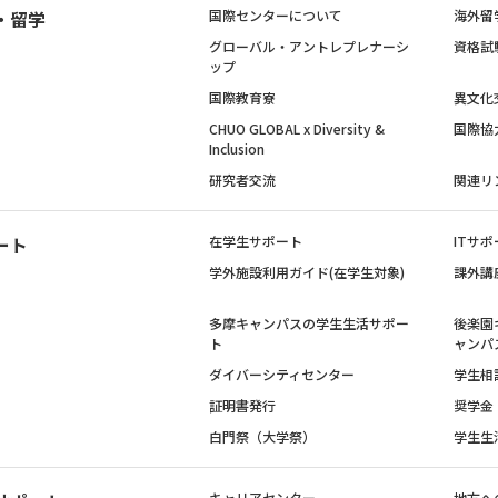
・留学
国際センターについて
海外留
グローバル・アントレプレナーシ
資格試
ップ
国際教育寮
異文化
CHUO GLOBAL x Diversity &
国際協
Inclusion
研究者交流
関連リ
ート
在学生サポート
ITサポ
学外施設利用ガイド(在学生対象)
課外講
多摩キャンパスの学生生活サポー
後楽園
ト
ャンパ
ダイバーシティセンター
学生相
証明書発行
奨学金
白門祭（大学祭）
学生生
キャリアセンター
地方へ