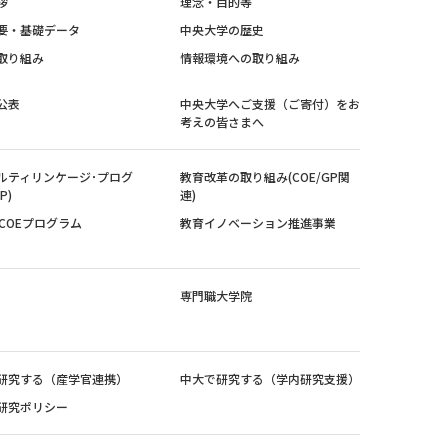
拶
理念・目的等
要・基礎データ
中央大学の歴史
取り組み
情報環境への取り組み
公表
中央大学へご支援（ご寄付）をお
考えの皆さまへ
ルティリンケージ･プログ
教育改革の取り組み(COE/GP関
P)
連)
紀COEプログラム
教育イノベーション推進事業
専門職大学院
研究する（産学官連携）
中大で研究する（学内研究支援）
研究ポリシー