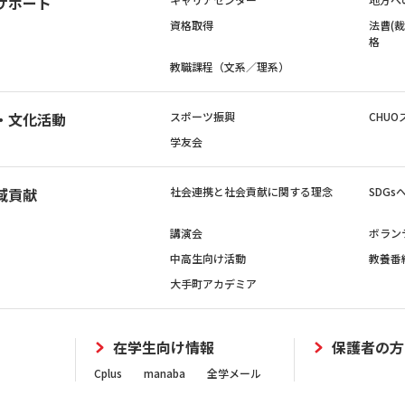
サポート
資格取得
法曹(
格
教職課程（文系／理系）
・文化活動
スポーツ振興
CHUO
学友会
域貢献
社会連携と社会貢献に関する理念
SDG
講演会
ボラン
中高生向け活動
教養番
大手町アカデミア
在学生向け情報
保護者の方
Cplus
manaba
全学メール