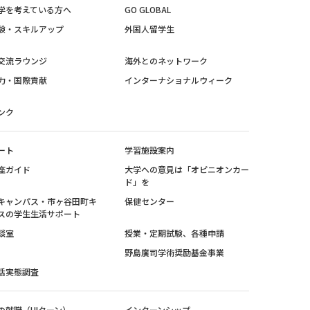
学を考えている方へ
GO GLOBAL
験・スキルアップ
外国人留学生
交流ラウンジ
海外とのネットワーク
力・国際貢献
インターナショナルウィーク
ンク
ート
学習施設案内
座ガイド
大学への意見は「オピニオンカー
ド」を
キャンパス・市ヶ谷田町キ
保健センター
スの学生生活サポート
談室
授業・定期試験、各種申請
野島廣司学術奨励基金事業
活実態調査
の就職（UIターン）
インターンシップ