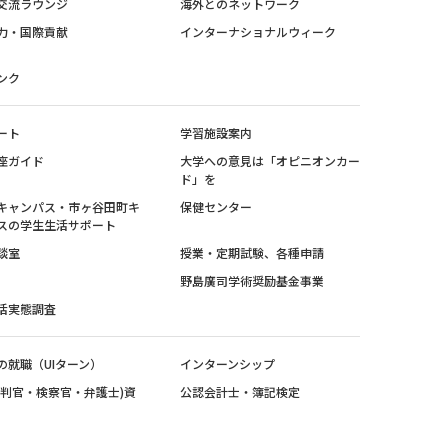
交流ラウンジ
海外とのネットワーク
力・国際貢献
インターナショナルウィーク
ンク
ート
学習施設案内
座ガイド
大学への意見は「オピニオンカー
ド」を
キャンパス・市ヶ谷田町キ
保健センター
スの学生生活サポート
談室
授業・定期試験、各種申請
野島廣司学術奨励基金事業
活実態調査
の就職（UIターン）
インターンシップ
裁判官・検察官・弁護士)資
公認会計士・簿記検定