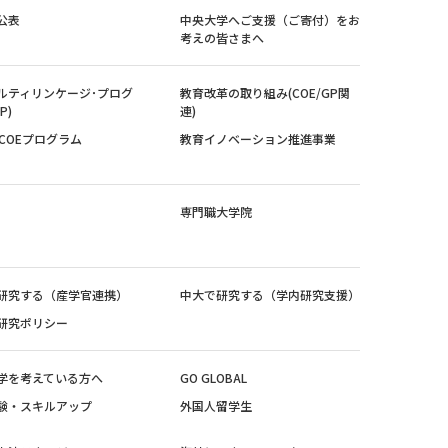
公表
中央大学へご支援（ご寄付）をお
考えの皆さまへ
ルティリンケージ･プログ
教育改革の取り組み(COE/GP関
P)
連)
紀COEプログラム
教育イノベーション推進事業
専門職大学院
研究する（産学官連携）
中大で研究する（学内研究支援）
研究ポリシー
学を考えている方へ
GO GLOBAL
験・スキルアップ
外国人留学生