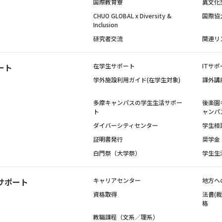
国際教育寮
異文化
CHUO GLOBAL x Diversity &
国際協
Inclusion
研究者交流
関連リ
ート
在学生サポート
ITサポ
学外施設利用ガイド(在学生対象)
課外講
多摩キャンパスの学生生活サポー
後楽園
ト
ャンパ
ダイバーシティセンター
学生相
証明書発行
奨学金
白門祭（大学祭）
学生生
サポート
キャリアセンター
地方へ
資格取得
法曹(
格
教職課程（文系／理系）