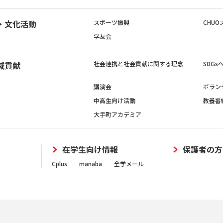
・文化活動
スポーツ振興
CHUO
学友会
域貢献
社会連携と社会貢献に関する理念
SDG
講演会
ボラン
中高生向け活動
教養番
大手町アカデミア
在学生向け情報
保護者の方
Cplus
manaba
全学メール