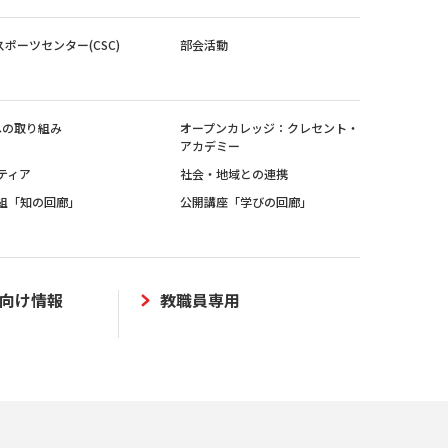
スポーツセンター(CSC)
部会活動
sへの取り組み
オープンカレッジ：クレセント・
アカデミー
ティア
社会・地域との連携
組「知の回廊」
公開講座「学びの回廊」
向け情報
教職員専用