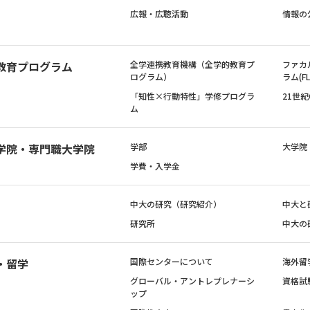
広報・広聴活動
情報の
教育プログラム
全学連携教育機構（全学的教育プ
ファカ
ログラム）
ラム(FL
「知性×行動特性」学修プログラ
21世
ム
学院・専門職大学院
学部
大学院
学費・入学金
中大の研究（研究紹介）
中大と
研究所
中大の
・留学
国際センターについて
海外留
グローバル・アントレプレナーシ
資格試
ップ