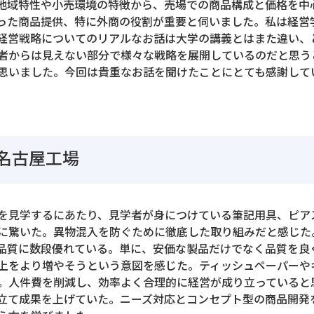
地域特性や小売環境の特徴から、売場での商品構成と価格を中心
った商品提供、特に外商の役割が重要と伺いました。私は経営
経営戦略についてのリアルなお話は大学の講義とはまた違い、
者からは見えない部分で様々な戦略を展開しているのだと思う
思いました。今回は貴重なお話を聞けたことにとても感謝して
名古屋工場
を見学するにあたり、見学者が身につけている筆記用具、ピア
に驚いた。異物混入を防ぐために徹底した取り組みだと感じた
品質に数段優れている。単に、安価な製品だけでなく品質を良
上をより増やそうという意図を感じた。ティッシュペーパーや
。人件費を削減し、効率よく合理的に経営が成り立っていると
立て成果を上げていた。ニーズ対応とコンセプト型の商品開発