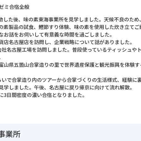
 ゼミ合宿全般
に移動した後、味の素東海事業所を見学しました。天候不良のた
の素製品の試食、鰹節すり体験、味の素を使用した炊き立てご
なお話をお伺いして有意義な時間を過ごしました。
貨店名古屋店を訪問し、企業戦略について話がありました。
社名古屋工場を訪問しました。普段使っているティッシュや
。
富山県五箇山合掌造りの里で世界遺産保護と観光振興を体験す
。
らいで合掌造り内のツアーから合掌づくりの生活様式、経験に
見学しました。午後、名古屋に戻り帰京に向けて流れ解散。
に3日間密度の濃い合宿となりました。
事業所