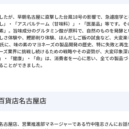
したが、早朝名古屋に直撃した台風18号の影響で、急遽座学
し」・「アスパルテーム（甘味料）」・「医薬品」等です。そ
素」。旨味成分のグルタミン酸が原料で、自然のものを発酵と
味しさ体験や、鰹節削り体験、ほんだしご飯の試食など、大変
肇氏に、味の素のマヨネーズの製品開発の歴史、特に失敗と再
ーズ業界に挑戦し続けるための戦略やその姿勢が、大変印象深
」・「健康」・「命」は、消費者を一心に思い、全ての製品づ
ることができました。
百貨店名古屋店
名古屋店、営業推進部マネージャーである竹中隆志さんにお話