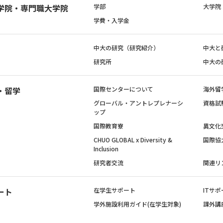
学院・専門職大学院
学部
大学院
学費・入学金
中大の研究（研究紹介）
中大と
研究所
中大の
・留学
国際センターについて
海外留
グローバル・アントレプレナーシ
資格試
ップ
国際教育寮
異文化
CHUO GLOBAL x Diversity &
国際協
Inclusion
研究者交流
関連リ
ート
在学生サポート
ITサポ
学外施設利用ガイド(在学生対象)
課外講