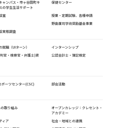
キャンパス・市ヶ谷田町キ
保健センター
スの学生生活サポート
談室
授業・定期試験、各種申請
野島廣司学術奨励基金事業
活実態調査
の就職（UIターン）
インターンシップ
裁判官・検察官・弁護士)資
公認会計士・簿記検定
スポーツセンター(CSC)
部会活動
sへの取り組み
オープンカレッジ：クレセント・
アカデミー
ティア
社会・地域との連携