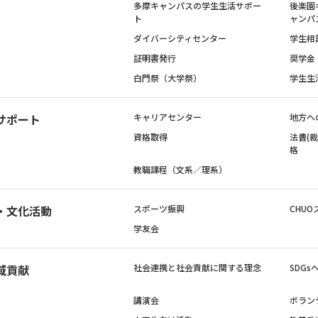
多摩キャンパスの学生生活サポー
後楽園
ト
ャンパ
ダイバーシティセンター
学生相
証明書発行
奨学金
白門祭（大学祭）
学生生
サポート
キャリアセンター
地方へ
資格取得
法曹(
格
教職課程（文系／理系）
・文化活動
スポーツ振興
CHUO
学友会
域貢献
社会連携と社会貢献に関する理念
SDG
講演会
ボラン