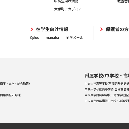
中高生向け活動
教養番
大手町アカデミア
在学生向け情報
保護者の方
Cplus
manaba
全学メール
附属学校(中学校・高
商学・文学・総合政策）
中央大学高等学校(昼間定時制 普通
中央大学杉並高等学校(全日制 普通
国際情報研究科）
中央大学附属中学校・高等学校(全
中央大学附属横浜中学校・高等学校