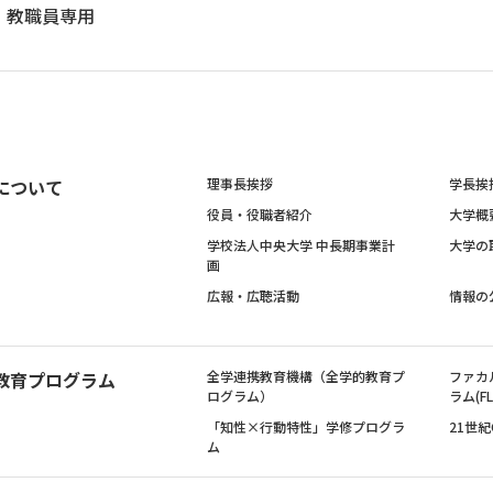
教職員専用
について
理事長挨拶
学長挨
役員・役職者紹介
大学概
学校法人中央大学 中長期事業計
大学の
画
広報・広聴活動
情報の
教育プログラム
全学連携教育機構（全学的教育プ
ファカ
ログラム）
ラム(FL
「知性×行動特性」学修プログラ
21世
ム