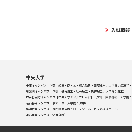
入試情報
中央大学
多摩キャンパス（学部：経済・商・文・総合政策・国際経営、大学院：経済学・
後楽園キャンパス（学部：基幹理工・社会理工・先進理工、大学院：理工）
市ヶ谷田町キャンパス【中央大学ミドルブリッジ】（学部：国際情報、大学院：
茗荷谷キャンパス（学部：法、大学院：法学）
駿河台キャンパス（専門職大学院：ロースクール、ビジネススクール）
小石川キャンパス（体育施設）