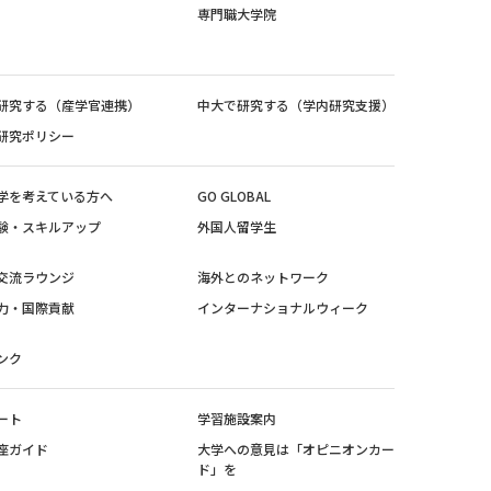
専門職大学院
研究する（産学官連携）
中大で研究する（学内研究支援）
研究ポリシー
学を考えている方へ
GO GLOBAL
験・スキルアップ
外国人留学生
交流ラウンジ
海外とのネットワーク
力・国際貢献
インターナショナルウィーク
ンク
ート
学習施設案内
座ガイド
大学への意見は「オピニオンカー
ド」を