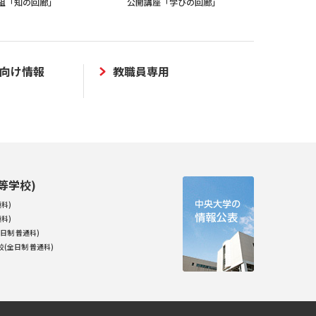
組「知の回廊」
公開講座「学びの回廊」
向け情報
教職員専用
等学校)
科)
科)
日制 普通科)
(全日制 普通科)