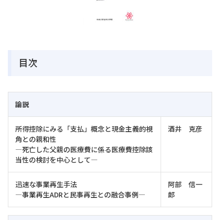
目次
論説
所得控除にみる「支払」概念と現金主義的視
酒井 克彦
角との親和性
―死亡した父親の医療費に係る医療費控除該
当性の検討を中心として―
迅速な事業再生手法
阿部 信一
―事業再生ADRと民事再生との融合事例―
郎