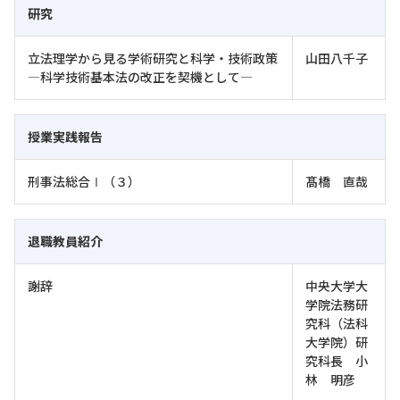
研究
立法理学から見る学術研究と科学・技術政策
山田八千子
―科学技術基本法の改正を契機として―
授業実践報告
刑事法総合Ⅰ（３）
髙橋 直哉
退職教員紹介
謝辞
中央大学大
学院法務研
究科（法科
大学院）研
究科長 小
林 明彦