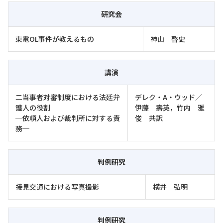
研究会
東電OL事件が教えるもの
神山 啓史
講演
二当事者対審制度における法廷弁
デレク・A・ウッド／
護人の役割
伊藤 壽英，竹内 雅
─依頼人および裁判所に対する責
俊 共訳
務─
判例研究
接見交通における写真撮影
横井 弘明
判例研究