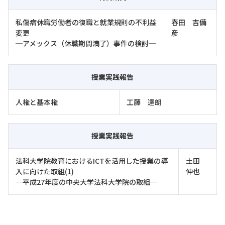
私傷病休職労働者の復職と就業規則の不利益
春田 吉備
変更
彦
─アメックス（休職期間満了）事件の検討─
授業実践報告
人権と基本権
工藤 達朗
授業実践報告
法科大学院教育におけるICTを活用した授業の導
土田
入に向けた取組(1)
伸也
─平成27年度の中央大学法科大学院の取組─