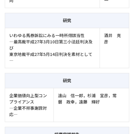
向
一
研究
いわゆる馬券訴訟にみる一時所得該当性
酒井 克
―最高裁平成27年3月10日第三小法廷判決及
彦
び
東京地裁平成27年5月14日判決を素材として
―
研究
企業価値向上型コン
遠山 信一郎，杉浦 宣彦，常
プライアンス
磐 政幸，遠藤 輝好
―企業不祥事謝罪対
応―