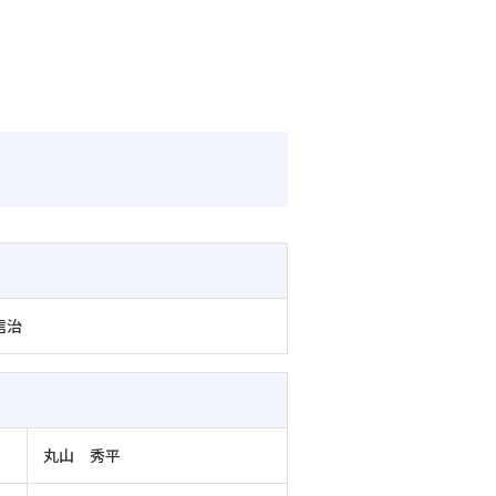
信治
丸山 秀平