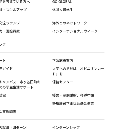
学を考えている方へ
GO GLOBAL
験・スキルアップ
外国人留学生
交流ラウンジ
海外とのネットワーク
力・国際貢献
インターナショナルウィーク
ンク
ート
学習施設案内
座ガイド
大学への意見は「オピニオンカー
ド」を
キャンパス・市ヶ谷田町キ
保健センター
スの学生生活サポート
談室
授業・定期試験、各種申請
野島廣司学術奨励基金事業
活実態調査
の就職（UIターン）
インターンシップ