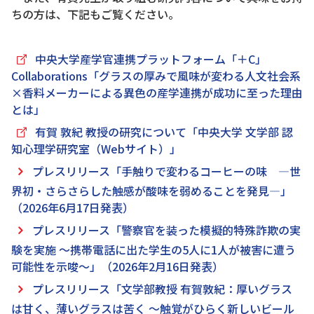
ちの方は、下記もご覧ください。
中央大学産学官連携プラットフォーム「＋C」
Collaborations「グラスの厚みで風味が変わる人文社会系
×香料メーカーによる異色の産学連携が成功に至った理由
とは」
有賀 敦紀 教授の研究について「中央大学 文学部 認
知心理学研究室（Webサイト）」
プレスリリース「手触りで変わるコーヒーの味 ―世
界初・さらさらした触感が酸味を弱めることを発見―」
（2026年6月17日発表）
プレスリリース「警察官を装った模擬的特殊詐欺の実
験を実施 ～携帯電話に出た学生の5人に1人が被害に遭う
可能性を示唆～」（2026年2月16日発表）
プレスリリース「文学部教授 有賀敦紀：厚いグラス
は甘く、薄いグラスは苦く ～触覚がひらく新しいビール