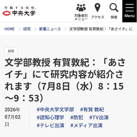
対象者別
Menu
アクセス
検索
メニュー
HOME
研究
新着ニュース
文学部教授 有賀敦紀：「あさイチ」にて研
研究
文学部教授 有賀敦紀：「あさ
イチ」にて研究内容が紹介さ
れます（7月8日（水）8：15
～9：53）
#中央大学文学部
#有賀 敦紀
2026年
#認知心理学
#防犯
#TV出演
07月02
日
#テレビ出演
#メディア出演