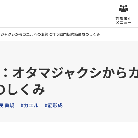
対象者別
メニュー
タマジャクシからカエルへの変態に伴う幽門括約筋形成のしくみ
規：オタマジャクシから
のしくみ
良 眞規
#カエル
#筋形成