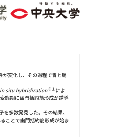
。
性が変化し、その過程で胃と腸
※１
in situ hybridization
によ
、変態期に幽門括約筋形成が誘導
子を多数発見した。その結果、
れることで幽門括約筋形成が始ま