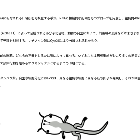
NAに転写される）場所を可視化する手法。RNAと相補的な配列をもつプローブを用意し、組織内のR
Aldh1a1）によって合成される小分子化合物。動物の発生において、前後軸の形成などさまざま
子発現を制御する。レチノイン酸はCyp26により分解され活性を失う。
前の時期。どちらの定義をとるかは種によって異なる。いずれにせよ形態形成がおこり多くの器官の
て摂餌行動を始めるオタマジャクシとなるまでの時期とする。
タンパク質。発生や細胞分化においては、異なる組織や細胞に異なる転写因子が発現し、それが結
。