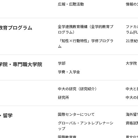
広報・広聴活動
情報の
教育プログラム
全学連携教育機構（全学的教育プ
ファカ
ログラム）
ラム(FL
「知性×行動特性」学修プログラ
21世
ム
学院・専門職大学院
学部
大学院
学費・入学金
中大の研究（研究紹介）
中大と
研究所
中大の
・留学
国際センターについて
海外留
グローバル・アントレプレナーシ
資格試
ップ
国際教育寮
異文化