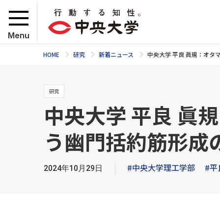
Menu
HOME
研究
新着ニュース
中央大学 平良 眞規：オ
研究
中央大学 平良 眞
う幽門括約筋形成
#中央大学理工学部
#平
2024年10月29日