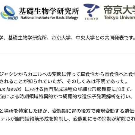
学、基礎生物学研究所、帝京大学、中央大学との共同発表です
ジャクシからカエルへの変態に伴って草食性から肉食性へと食
されることが知られていたが、そのしくみは不明であった。
s laevis
）における幽門形成過程の詳細な形態観察に加えて、
seq法による時期領域特異的かつ網羅的な遺伝子発現解析を行い
と場所を特定したほか、変態期に胃の後方で発現変動する遺伝
グナルが幽門括約筋形成を抑制し、変態期にその抑制が解除さ