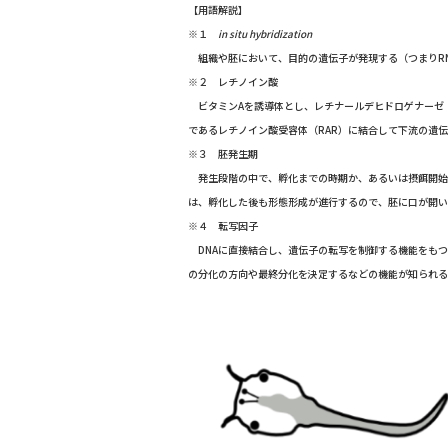
【用語解説】
※１
in situ hybridization
組織や胚において、目的の遺伝子が発現する（つまりR
※２ レチノイン酸
ビタミンAを誘導体とし、レチナールデヒドロゲナーゼ（
であるレチノイン酸受容体（RAR）に結合して下流の遺伝
※３ 胚発生期
発生段階の中で、孵化までの時期か、あるいは摂餌開始
は、孵化した後も形態形成が進行するので、胚に口が開い
※４ 転写因子
DNAに直接結合し、遺伝子の転写を制御する機能をもつ
の分化の方向や最終分化を決定するなどの機能が知られる