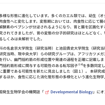
様な形態に進化しています。多くのカエル類では、幼生（オ
肉食性へと変化します。変態期においては、肉食性に応じて腸
解酵素のペプシンが分泌されるようになり、胃と腸を区画化す
究されてきましたが、胃の変態の分子的研究はほとんどなく、
るしくみは未解析でした。
科の名倉京大学院生（研究当時）と池田貴史大学院生（研究当
当時、現中央大学）らの研究グループは、アフリカツメガエル（Xe
を行い、幽門括約筋の形成位置や発達の過程を正確に記載しま
※4
門括約筋形成に関与する可能性のある転写因子
を多数同定
に重要である可能性を新たに見出しました（図１）。 本研究
するほか、食性に応じた消化管形態の多様化という進化生物学
米国発生生物学会の機関誌「
Developmental Biology
」にオ