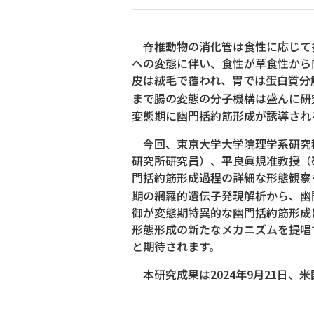
脊椎動物の消化管は食性に応じて多
への変態に伴い、食性が草食性から
皮は絨毛で覆われ、胃では蛋白質分
まで腸の変態の分子機構は盛んに研
変態期に幽門括約筋形成が誘導され
今回、東京大学大学院理学系研究
研究所研究員）、平良眞規准教授（研究
門括約筋形成過程の詳細な形態観察
期の網羅的遺伝子発現解析から、幽
御が変態期特異的な幽門括約筋形成
形態形成の新たなメカニズムを提唱
と期待されます。
本研究成果は2024年9月21日、