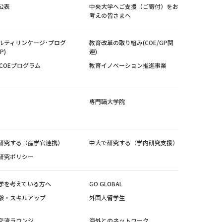
公表
中央大学へご支援（ご寄付）をお
考えの皆さまへ
ルティリンケージ･プログ
教育改革の取り組み(COE/GP関
P)
連)
紀COEプログラム
教育イノベーション推進事業
専門職大学院
研究する（産学官連携）
中大で研究する（学内研究支援）
研究ポリシー
学を考えている方へ
GO GLOBAL
験・スキルアップ
外国人留学生
交流ラウンジ
海外とのネットワーク