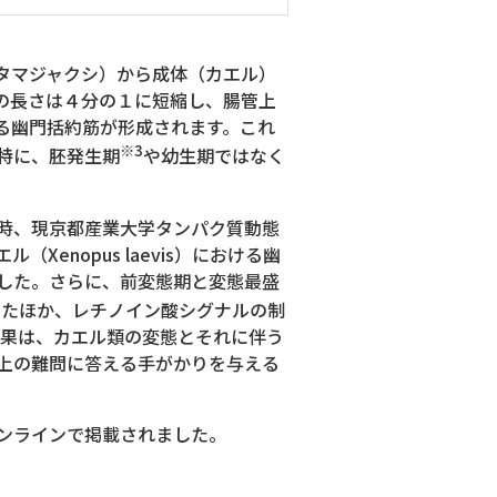
タマジャクシ）から成体（カエル）
の長さは４分の１に短縮し、腸管上
る幽門括約筋が形成されます。これ
※3
特に、胚発生期
や幼生期ではなく
時、現京都産業大学タンパク質動態
nopus laevis）における幽
した。さらに、前変態期と変態最盛
したほか、レチノイン酸シグナルの制
成果は、カエル類の変態とそれに伴う
上の難問に答える手がかりを与える
ンラインで掲載されました。