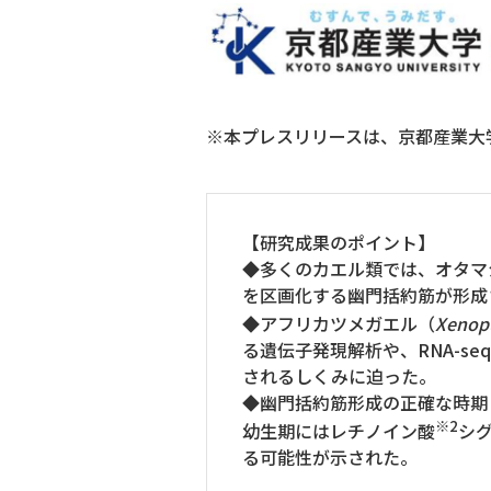
※本プレスリリースは、京都産業大
【研究成果のポイント】
◆多くのカエル類では、オタマ
を区画化する幽門括約筋が形成
◆アフリカツメガエル（
Xenopu
る遺伝子発現解析や、RNA-
されるしくみに迫った。
◆幽門括約筋形成の正確な時期
※2
幼生期にはレチノイン酸
シ
る可能性が示された。