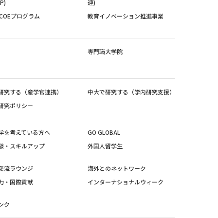
P)
連)
紀COEプログラム
教育イノベーション推進事業
専門職大学院
研究する（産学官連携）
中大で研究する（学内研究支援）
研究ポリシー
学を考えている方へ
GO GLOBAL
験・スキルアップ
外国人留学生
交流ラウンジ
海外とのネットワーク
力・国際貢献
インターナショナルウィーク
ンク