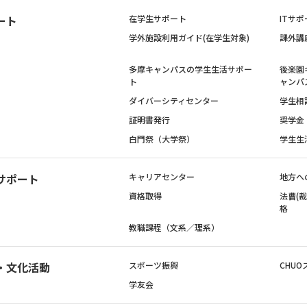
ート
在学生サポート
ITサポ
学外施設利用ガイド(在学生対象)
課外講
多摩キャンパスの学生生活サポー
後楽園
ト
ャンパ
ダイバーシティセンター
学生相
証明書発行
奨学金
白門祭（大学祭）
学生生
サポート
キャリアセンター
地方へ
資格取得
法曹(
格
教職課程（文系／理系）
・文化活動
スポーツ振興
CHUO
学友会