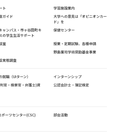
ート
学習施設案内
座ガイド
大学への意見は「オピニオンカー
ド」を
キャンパス・市ヶ谷田町キ
保健センター
スの学生生活サポート
談室
授業・定期試験、各種申請
野島廣司学術奨励基金事業
活実態調査
の就職（UIターン）
インターンシップ
裁判官・検察官・弁護士)資
公認会計士・簿記検定
スポーツセンター(CSC)
部会活動