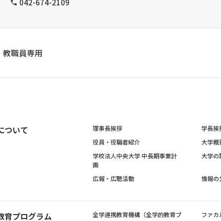
042-674-2109
教職員専用
について
理事長挨拶
学長挨
役員・役職者紹介
大学概
学校法人中央大学 中長期事業計
大学の
画
広報・広聴活動
情報の
教育プログラム
全学連携教育機構（全学的教育プ
ファカ