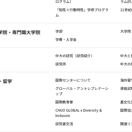
ログラム）
ラム(FL
「知性×行動特性」学修プログラ
21世
ム
学院・専門職大学院
学部
大学院
学費・入学金
中大の研究（研究紹介）
中大と
研究所
中大の
・留学
国際センターについて
海外留
グローバル・アントレプレナーシ
資格試
ップ
国際教育寮
異文化
CHUO GLOBAL x Diversity &
国際協
Inclusion
研究者交流
関連リ