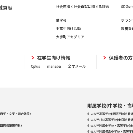
域貢献
社会連携と社会貢献に関する理念
SDG
講演会
ボラン
中高生向け活動
教養番
大手町アカデミア
在学生向け情報
保護者の方
Cplus
manaba
全学メール
附属学校(中学校・高
商学・文学・総合政策）
中央大学高等学校(昼間定時制 普通
中央大学杉並高等学校(全日制 普通
国際情報研究科）
中央大学附属中学校・高等学校(全
中央大学附属横浜中学校・高等学校