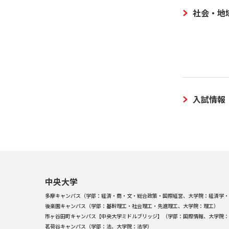
社会・地
入試情報
中央大学
多摩キャンパス（学部：経済・商・文・総合政策・国際経営、大学院：経済学・
後楽園キャンパス（学部：基幹理工・社会理工・先進理工、大学院：理工）
市ヶ谷田町キャンパス【中央大学ミドルブリッジ】（学部：国際情報、大学院：
茗荷谷キャンパス（学部：法、大学院：法学）