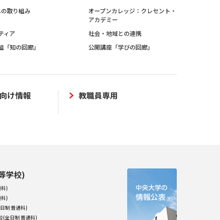
sへの取り組み
オープンカレッジ：クレセント・
アカデミー
ティア
社会・地域との連携
組「知の回廊」
公開講座「学びの回廊」
向け情報
教職員専用
等学校)
科)
科)
日制 普通科)
(全日制 普通科)