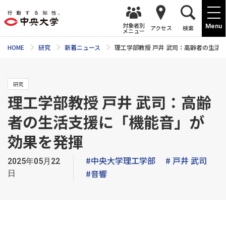
対象者別
Menu
アクセス
検索
メニュー
HOME
研究
新着ニュース
理工学部教授 戸井 武司：高齢者の生活
研究
理工学部教授 戸井 武司：高齢
者の生活支援に「機能音」が
効果を発揮
#中央大学理工学部
# 戸井 武司
2025年05月22
#音響
日