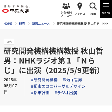
対象者別
Menu
アクセス
検索
メニュー
HOME
研究
新着ニュース
研究開発機構機構教授 秋山哲男：NHKラジ
研究
研究開発機構機構教授 秋山哲
男：NHKラジオ第１「Ｎら
じ」に出演（2025/5/9更新）
#研究開発機構
#秋山 哲男
2025年
#都市のユニバーサルデザイン
05月07
日
#都市計画
#ラジオ出演