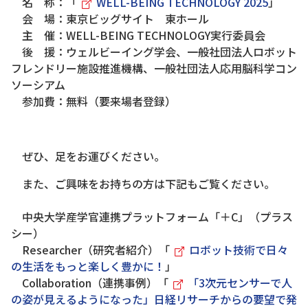
名 称：「
WELL-BEING TECHNOLOGY 2025
」
会 場：東京ビッグサイト 東ホール
主 催：WELL-BEING TECHNOLOGY実行委員会
後 援：ウェルビーイング学会、一般社団法人ロボット
フレンドリー施設推進機構、一般社団法人応用脳科学コン
ソーシアム
参加費：無料（要来場者登録）
ぜひ、足をお運びください。
また、ご興味をお持ちの方は下記もご覧ください。
中央大学産学官連携プラットフォーム「＋C」（プラス
シー）
Researcher（研究者紹介）「
ロボット技術で日々
の生活をもっと楽しく豊かに！
」
Collaboration（連携事例）「
「3次元センサーで人
の姿が見えるようになった」日経リサーチからの要望で発