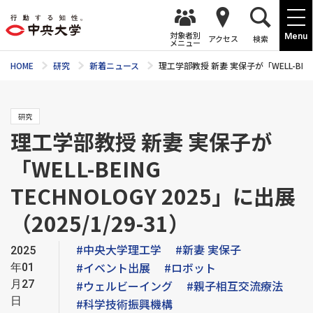
対象者別
Menu
アクセス
検索
メニュー
HOME
研究
新着ニュース
理工学部教授 新妻 実保子が「WELL-BEING 
研究
理工学部教授 新妻 実保子が
「WELL-BEING
TECHNOLOGY 2025」に出展
（2025/1/29-31）
#中央大学理工学
#新妻 実保子
2025
#イベント出展
#ロボット
年01
月27
#ウェルビーイング
#親子相互交流療法
日
#科学技術振興機構