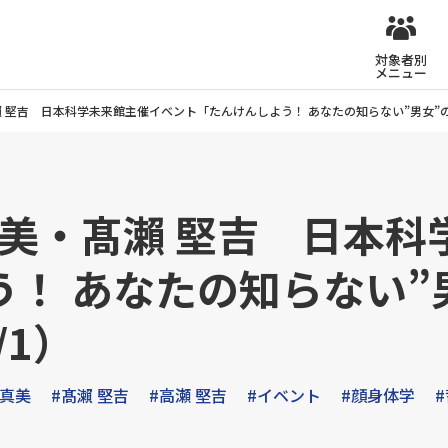
対象者別
メニュー
瀨 堅吉 日本科学未来館主催イベント「たんけんしよう！ あなたの知らない”男女”の世
真美・髙瀨 堅吉 日本
！ あなたの知らない”
/1）
 真美
#髙瀨 堅吉
#高瀬 堅吉
#イベント
#顔身体学