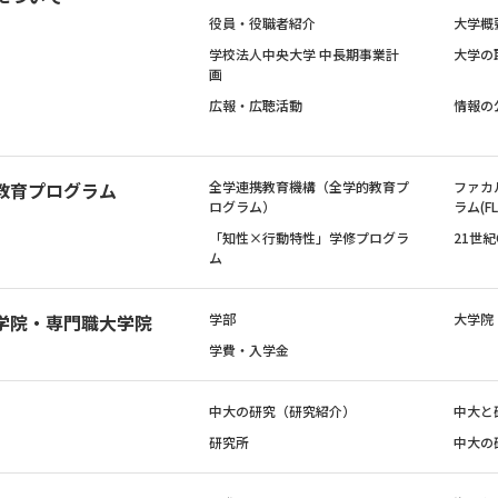
役員・役職者紹介
大学概
学校法人中央大学 中長期事業計
大学の
画
広報・広聴活動
情報の
教育プログラム
全学連携教育機構（全学的教育プ
ファカ
ログラム）
ラム(FL
「知性×行動特性」学修プログラ
21世
ム
学院・専門職大学院
学部
大学院
学費・入学金
中大の研究（研究紹介）
中大と
研究所
中大の