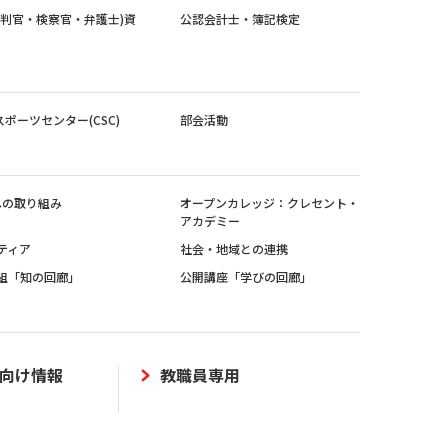
裁判官・検察官・弁護士)資
公認会計士・簿記検定
スポーツセンター(CSC)
部会活動
sへの取り組み
オープンカレッジ：クレセント・
アカデミー
ティア
社会・地域との連携
組「知の回廊」
公開講座「学びの回廊」
向け情報
教職員専用