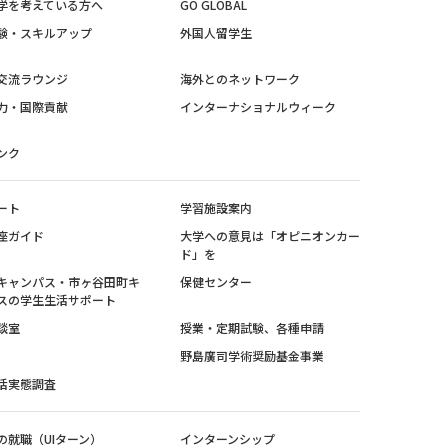
学を考えている方へ
GO GLOBAL
験・スキルアップ
外国人留学生
交流ラウンジ
海外とのネットワーク
力・国際貢献
インターナショナルウィーク
ンク
ート
学習施設案内
座ガイド
大学への意見は「オピニオンカー
ド」を
キャンパス・市ヶ谷田町キ
保健センター
スの学生生活サポート
談室
授業・定期試験、各種申請
野島廣司学術奨励基金事業
活実態調査
の就職（UIターン）
インターンシップ