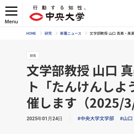
Menu
HOME
研究
新着ニュース
文学部教授 山口 真美・髙
研究
文学部教授 山口 
ト「たんけんしよう
催します（2025/3
#中央大学文学部
#山口
2025年01月24日