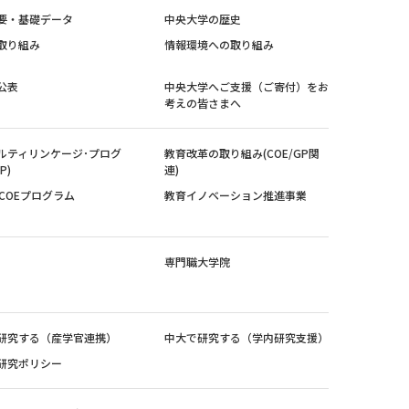
要・基礎データ
中央大学の歴史
取り組み
情報環境への取り組み
公表
中央大学へご支援（ご寄付）をお
考えの皆さまへ
ルティリンケージ･プログ
教育改革の取り組み(COE/GP関
P)
連)
紀COEプログラム
教育イノベーション推進事業
専門職大学院
研究する（産学官連携）
中大で研究する（学内研究支援）
研究ポリシー