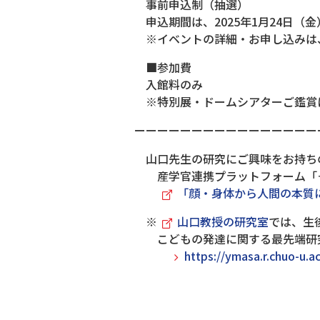
事前申込制（抽選）
申込期間は、2025年1月24日（金）
※イベントの詳細・お申し込みは
■参加費
入館料のみ
※特別展・ドームシアターご鑑賞
ーーーーーーーーーーーーーーーー
山口先生の研究にご興味をお持ち
産学官連携プラットフォーム「＋C」研
「顔・身体から人間の本質に
※
山口教授の研究室
では、生
こどもの発達に関する最先端研究
https://ymasa.r.chuo-u.ac