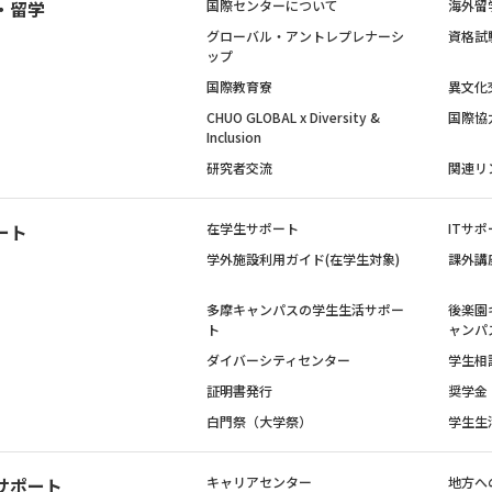
・留学
国際センターについて
海外留
グローバル・アントレプレナーシ
資格試
ップ
国際教育寮
異文化
CHUO GLOBAL x Diversity &
国際協
Inclusion
研究者交流
関連リ
ート
在学生サポート
ITサポ
学外施設利用ガイド(在学生対象)
課外講
多摩キャンパスの学生生活サポー
後楽園
ト
ャンパ
ダイバーシティセンター
学生相
証明書発行
奨学金
白門祭（大学祭）
学生生
サポート
キャリアセンター
地方へ