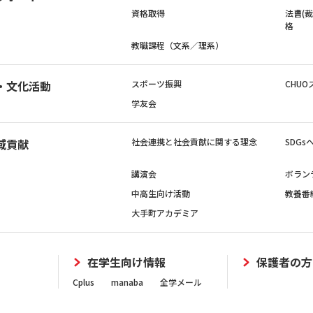
資格取得
法曹(
格
教職課程（文系／理系）
・文化活動
スポーツ振興
CHUO
学友会
域貢献
社会連携と社会貢献に関する理念
SDG
講演会
ボラン
中高生向け活動
教養番
大手町アカデミア
在学生向け情報
保護者の方
Cplus
manaba
全学メール