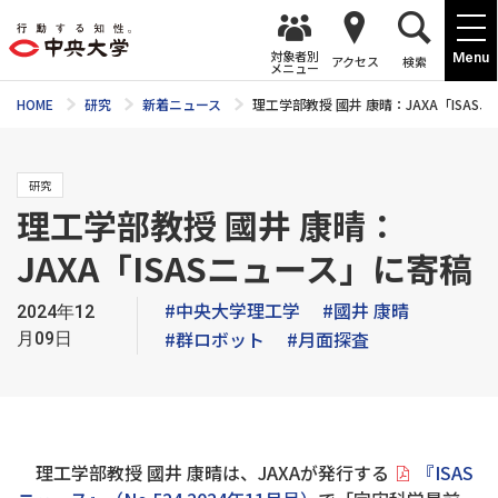
対象者別
Menu
アクセス
検索
メニュー
HOME
研究
新着ニュース
理工学部教授 國井 康晴：JAXA「ISAS
研究
理工学部教授 國井 康晴：
JAXA「ISASニュース」に寄稿
#中央大学理工学
#國井 康晴
2024年12
#群ロボット
#月面探査
月09日
理工学部教授 國井 康晴は、JAXAが発行する
『ISAS