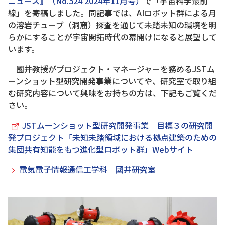
ニュース』（No.524 2024年11月号）
で「宇宙科学最前
線」を寄稿しました。同記事では、AIロボット群による月
の溶岩チューブ（洞窟）探査を通じて未踏未知の環境を明
らかにすることが宇宙開拓時代の幕開けになると展望して
います。
國井教授がプロジェクト・マネージャーを務めるJSTム
ーンショット型研究開発事業についてや、研究室で取り組
む研究内容について興味をお持ちの方は、下記もご覧くだ
さい。
JSTムーンショット型研究開発事業 目標３の研究開
発プロジェクト「未知未踏領域における拠点建築のための
集団共有知能をもつ進化型ロボット群」Webサイト
電気電子情報通信工学科 國井研究室