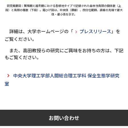
研究概要図：繁殖期と越冬期における各緑地タイプで記録された森林性鳥類の個体数（上
段）と鳥類の種数（下段）。箱ひげ図は、中央値（横線）、四分位範囲、直線の先端で最大
値・最小値を示す。
詳細は、大学ホームページの「
プレスリリース
」を
ご覧ください。
また、高田教授らの研究にご興味をお持ちの方は、下記
もご覧ください。
中央大学理工学部人間総合理工学科 保全生態学研究
室
お問い合わせ