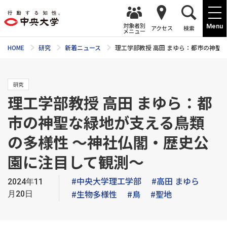
対象者別
Menu
アクセス
検索
メニュー
HOME
研究
新着ニュース
理工学部教授 高田 まゆら：都市の神聖
研究
理工学部教授 高田 まゆら：都
市の神聖な緑地が支える鳥類
の多様性 ～神社仏閣・歴史公
園に注目して観測～
#中央大学理工学部
#高田 まゆら
2024年11
#生物多様性
#鳥
#聖地
月20日