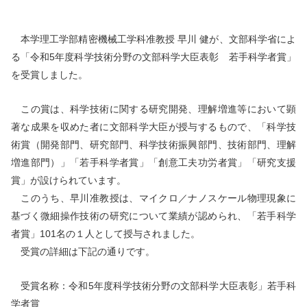
本学理工学部精密機械工学科准教授 早川 健が、文部科学省によ
る「令和5年度科学技術分野の文部科学大臣表彰 若手科学者賞」
を受賞しました。
この賞は、科学技術に関する研究開発、理解増進等において顕
著な成果を収めた者に文部科学大臣が授与するもので、「科学技
術賞（開発部門、研究部門、科学技術振興部門、技術部門、理解
増進部門）」「若手科学者賞」「創意工夫功労者賞」「研究支援
賞」が設けられています。
このうち、早川准教授は、マイクロ／ナノスケール物理現象に
基づく微細操作技術の研究について業績が認められ、「若手科学
者賞」101名の１人として授与されました。
受賞の詳細は下記の通りです。
受賞名称：令和5年度科学技術分野の文部科学大臣表彰」若手科
学者賞