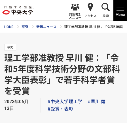
対象者別
Menu
アクセス
検索
メニュー
HOME
研究
新着ニュース
理工学部准教授 早川 健：「令和5年度
研究
理工学部准教授 早川 健：「令
和5年度科学技術分野の文部科
学大臣表彰」で若手科学者賞
を受賞
#中央大学理工学
#早川 健
2023年06月
#受賞・表彰
13日