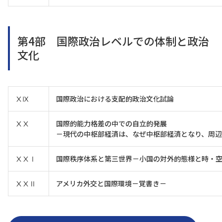
第4部 国際政治レベルでの体制と政治
文化
ⅩⅨ
国際政治における支配的政治文化試論
ⅩⅩ
国際的能力格差の中での自立的発展
－現代の中枢部経済は、なぜ中枢部経済となり、周
ⅩⅩⅠ
国際秩序体系と第三世界－小国の対外的態様と時・
ⅩⅩⅡ
アメリカ外交と国際環境－覚書き－