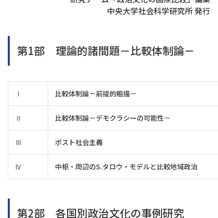
中央大学社会科学研究所 発行
第1部 理論的諸間題－比較体制論－
Ⅰ
比較体制論－前提的粗描－
Ⅱ
比較体制論－デモクラシーの可能性－
Ⅲ
ポスト社会主義
Ⅳ
中枢・周辺のS.タロウ・モデルと比較地域政治
第2部 各国別政治文化の事例研究