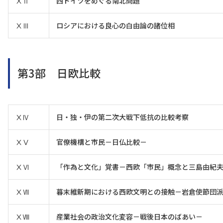
ⅩⅡ
西ドイツをめぐる南北問題
ⅩⅢ
ロシアにおける良心の白由論の諸位相
第3部 日欧比較
ⅩⅣ
日・独・伊の第二次大戦下低抗の比較考察
ⅩⅤ
官僚機構と市民－日仏比較－
ⅩⅥ
「作為と文化」覚書－西欧「市民」概念と三島由紀
ⅩⅦ
暮末維新期における西欧文明との接触－岩倉使節団
ⅩⅧ
産業社会の政治文化変容－戦後日本のばあい－