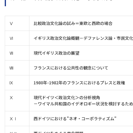
Ⅴ
比較政治文化論の試み＝東欧と西欧の場合
Ⅵ
イギリス政治文化論概観－デファレンス論・市民文
Ⅶ
現代イギリス政治の展望
Ⅷ
フランスにおける公共性の観念について
Ⅸ
1980年-1982年のフランスにおけるプレスと政権
Ⅹ
現代ドイツ＜政治文化＞の分析視角
－ワイマル共和国のイデオロギー状況を検討するた
ⅩⅠ
西ドイツにおける"ネオ・コーポラティズム"