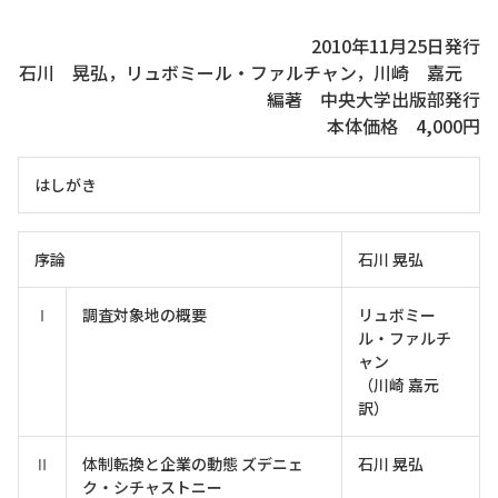
2010年11月25日発行
石川 晃弘，リュボミール・ファルチャン，川崎 嘉元
編著 中央大学出版部発行
本体価格 4,000円
はしがき
序論
石川 晃弘
Ⅰ
調査対象地の概要
リュボミー
ル・ファルチ
ャン
（川崎 嘉元
訳）
Ⅱ
体制転換と企業の動態 ズデニェ
石川 晃弘
ク・シチャストニー