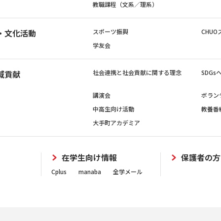
教職課程（文系／理系）
・文化活動
スポーツ振興
CHUO
学友会
域貢献
社会連携と社会貢献に関する理念
SDG
講演会
ボラン
中高生向け活動
教養番
大手町アカデミア
在学生向け情報
保護者の方
Cplus
manaba
全学メール