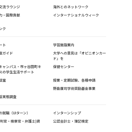
交流ラウンジ
海外とのネットワーク
力・国際貢献
インターナショナルウィーク
ンク
ート
学習施設案内
座ガイド
大学への意見は「オピニオンカー
ド」を
キャンパス・市ヶ谷田町キ
保健センター
スの学生生活サポート
談室
授業・定期試験、各種申請
野島廣司学術奨励基金事業
活実態調査
の就職（UIターン）
インターンシップ
裁判官・検察官・弁護士)資
公認会計士・簿記検定