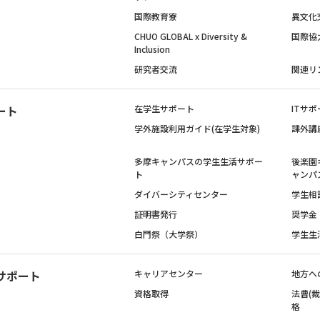
国際教育寮
異文化
CHUO GLOBAL x Diversity &
国際協
Inclusion
研究者交流
関連リ
ート
在学生サポート
ITサポ
学外施設利用ガイド(在学生対象)
課外講
多摩キャンパスの学生生活サポー
後楽園
ト
ャンパ
ダイバーシティセンター
学生相
証明書発行
奨学金
白門祭（大学祭）
学生生
サポート
キャリアセンター
地方へ
資格取得
法曹(
格