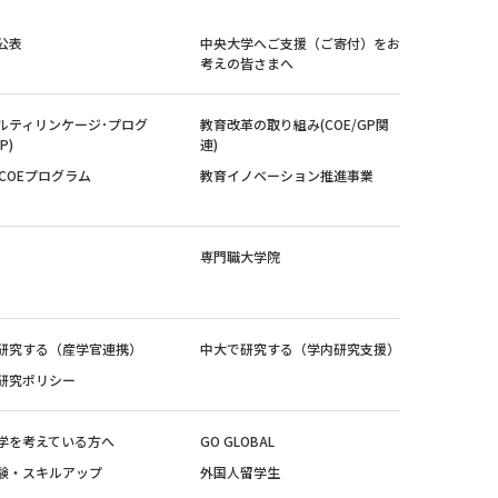
公表
中央大学へご支援（ご寄付）をお
考えの皆さまへ
ルティリンケージ･プログ
教育改革の取り組み(COE/GP関
P)
連)
紀COEプログラム
教育イノベーション推進事業
専門職大学院
研究する（産学官連携）
中大で研究する（学内研究支援）
研究ポリシー
学を考えている方へ
GO GLOBAL
験・スキルアップ
外国人留学生