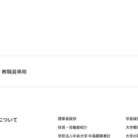
教職員専用
について
理事長挨拶
学長挨
役員・役職者紹介
大学概
学校法人中央大学 中長期事業計
大学の