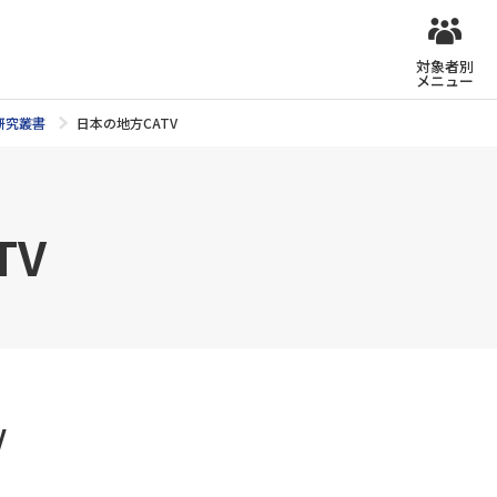
対象者別
メニュー
研究叢書
日本の地方CATV
TV
V