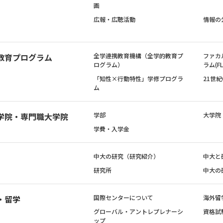
画
広報・広聴活動
情報の
教育プログラム
全学連携教育機構（全学的教育プ
ファカ
ログラム）
ラム(FL
「知性×行動特性」学修プログラ
21世
ム
学院・専門職大学院
学部
大学院
学費・入学金
中大の研究（研究紹介）
中大と
研究所
中大の
・留学
国際センターについて
海外留
グローバル・アントレプレナーシ
資格試
ップ