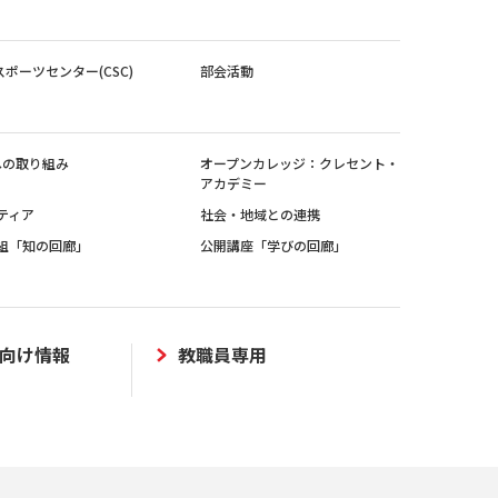
スポーツセンター(CSC)
部会活動
sへの取り組み
オープンカレッジ：クレセント・
アカデミー
ティア
社会・地域との連携
組「知の回廊」
公開講座「学びの回廊」
向け情報
教職員専用