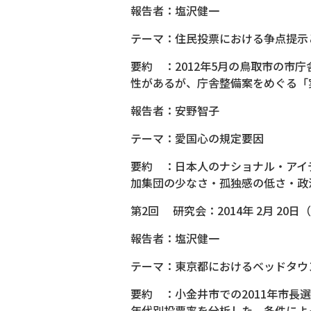
報告者：塩沢健一
テーマ：住民投票における争点提示
要約 ：2012年5月の鳥取市の
性があるが、庁舎整備案をめぐる「
報告者：安野智子
テーマ：愛国心の規定要因
要約 ：日本人のナショナル・アイ
加集団の少なさ・孤独感の低さ・政
第2回 研究会：2014年 2月 20日
報告者：塩沢健一
テーマ：東京都におけるベッドタウ
要約 ：小金井市での2011年市長
年代別投票率を分析した。条件によ