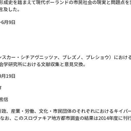
形成史を踏まえて現代ポーランドの市民社会の現実と問題点を
言及した。
～6月9日
ンスカー・シチアヴニッツァ、ブレズノ、プレショウ）におけ
会学研究所における文献収集と意見交換。
9月19日
市
熊信
行政、産業・労働、文化・市民団体のそれぞれにおけるキイパ
なお、このスロヴァキア地方都市調査の結果は2014年度に刊