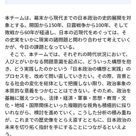
本チームは、幕末から現代までの日本政治の史的展開を対
象とする。開国から150年、日露戦争から100年、そして
敗戦から60年が経過し、日本の近現代をめぐっては、そ
の史実をいかに現実の諸問題と関わり合わせて考えていく
かが、今日の課題となっている。
そこで、本チームでは、それぞれの時代状況において、
人びとがいかなる問題意識を起点に、どういった構想を抱
き、どう実践したのかという「日本政治の構想と実践」の
プロセスを、改めて問い直していきたい。その際、背景と
なる社会の変化を総体として把握しない限り、政治事象の
本質的な意義をつかむことはできない。そのため、政治を
基軸に据えつつも、法律・経済・軍事・思想・教育・文
化・地域・国際関係といった複眼的な視角も積極的に採り
いれながら、検討を進めていく。こうした分析の積み重ね
が、これまでの歴史像をとらえ直すとともに、日本政治の
未来を切り拓く指針を手にすることにつながるといえよ
う。