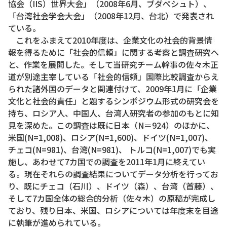
協会（IIS）世界大会」（2008年6月、ブダペシュト）、
「台湾社会学会大会」（2008年12月、台北）で発表され
ている。
これをふまえて2010年度は、企業文化の社会的背景情
報を得るために「社会的信頼」に関する考察と調査研究へ
と、作業を展開した。そして当研究チーム幹事の佐々木正
道が別途主宰している「社会的信頼」国際比較調査からえ
られた諸外国のデータと関連付けて、2009年1月に「企業
文化と社会的責任」と題するシンポジウム形式の研究会を
持ち、ロシア人、中国人、台湾人研究者の参加のもとに知
見を深めた。この調査は既に日本（N＝924）のほかに、
米国(N=1,008)、ロシア(N=1,600)、ドイツ(N=1,007)、
チェコ(N=981)、台湾(N=981)、 トルコ(N=1,007)でも実
施し、あわせて7カ国での調査を2011年1月に終えてい
る。現在それらの調査結果についてデータ分析を行ってお
り、既にチェコ（石川）、ドイツ（森）、台湾（首藤）、
そして7カ国全体の総合的分析（佐々木）の原稿が完成し
ており、残り日本、米国、ロシアについては年度末を目途
に執筆が進められている。