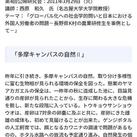
第4回公開研究会：2011年3月29日（火）
講師：西原 和久 氏（名古屋大学大学院教授）
テーマ：「グローバル化への社会学的問いと日本における
外国人労働者の問題－長野県K村の農業研修生を事例とし
て－」
「多摩キャンパスの自然Ⅱ」
昨年に引き続き、多摩キャンパスの自然、取り分け多様性
に富む生物相が見られる環境の保全を図った。懸案のヤマ
アカガエルの保全は、一昨年の秋に造成した池に、目論見
通りの産卵が見られたことから、生存に関わる大きな危機
を脱し、新たな段階に入っている。トウキョウサンショウ
ウオは、産卵は7対余の卵嚢に及ぶと共に、産卵にきた雌
雄の成体も、初めて見届けることが出来た。ゲンジボタル
の人工飼育では、餌となるカワニナの調達で問題があるも
のの、ホタル水路への放流も予定通り進み、自然発生の個