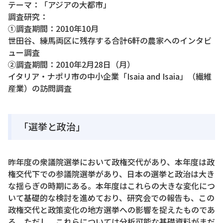
テーマ：「アジアの大都市」
調査研究：
①調査期間：2010年10月
世田谷、練馬両区に残存する合計6軒の農家へのインタビ
ュー調査
②調査期間：2010年2月28日（月）
イタリア・ナポリ市の中小企業「Isaia and Isaia」（繊維
産業）の訪問調査
「選挙と政治」
昨年度の衆議院選挙において政権交代があり、本年度は政
権交代下での参議院選挙があり、日本の選挙と政治は大き
な揺らぎの時期にある。本年度はこれらの大きな変化につ
いて基礎的な検討を進めており、研究会での報告も、この
政権交代と政策変化の地方選挙への影響を捉えたものであ
る。ただし、これらについては分析可能な基礎資料がまだ