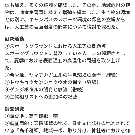
体も加え、多くの飛翔を確認した。その他、絶滅危惧の植
物は、適宜実習園に植えて増殖を模索した。生き物の環境
とは別に、キャンパスのスポーツ環境の保全の立場から
は、人工芝の表面温度の問題について検討を深めた。
研究活動
①スポーツグラウンドにおける人工芝の問題点
スポーツグラウンドに普及している人工芝の問題点とし
て、夏季における表面温度の高温化の問題を取り上げ
た。
②希少種、ヤマアカガエルの生息環境の保全（継続）
③トウキョウサンショウウオの保全（継続）
④ゲンジボタルの飼育と放流（継続）
⑤生物相リストへの追加種の記載
調査研究
①調査地：高千穂郷一帯
②調査目的：天孫降臨の地で、日本文化発祥の地とされて
いる「高千穂郷」地域一帯、取り分け、神社等における御