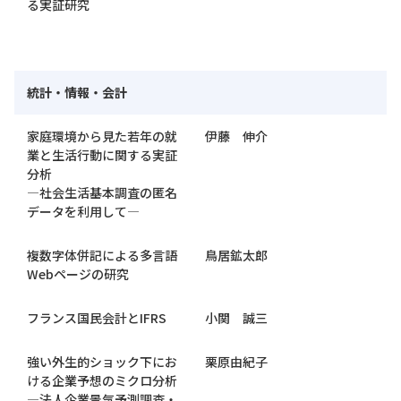
る実証研究
統計・情報・会計
家庭環境から見た若年の就
伊藤 伸介
業と生活行動に関する実証
分析
―社会生活基本調査の匿名
データを利用して―
複数字体併記による多言語
鳥居鉱太郎
Webページの研究
フランス国民会計とIFRS
小関 誠三
強い外生的ショック下にお
栗原由紀子
ける企業予想のミクロ分析
―法人企業景気予測調査・