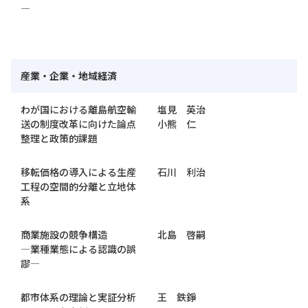
―
産業・企業・地域経済
わが国における離島航空輸
塩見 英治
送の制度改革に向けた論点
小熊 仁
整理と政策的課題
移転価格の導入による生産
石川 利治
工程の空間的分離と立地体
系
商業施設の競争構造
北島 啓嗣
―業種業態による認識の誤
謬―
都市体系の理論と実証分析
王 鉄錚