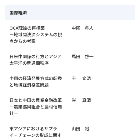
国際経済
OCA理論の再構築
中尾 将人
―地域間決済システムの視
点からの考察―
日米中関係の行方とアジア
馬田 啓一
太平洋の新通商秩序
中国の経済発展方式の転換
于 文浩
と地域経済格差問題
日本と中国の農業金融改革
岸 真清
―農業協同組合と農村信用
社―
東アジアにおけるサプラ
山田 裕
イ・チェーンの形成に関す