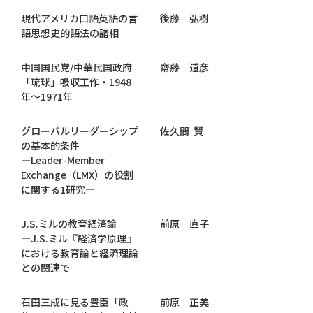
現代アメリカ口語英語の言
後藤 弘樹
語思想史的語法の諸相
中国国民党/中華民国政府
齋藤 道彦
「琉球」吸収工作・1948
年～1971年
グローバルリーダーシップ
佐久間 賢
の基本的条件
―Leader-Member
Exchange（LMX）の役割
に関する1研究―
J.S.ミルの教育経済論
前原 直子
―J.S.ミル『経済学原理』
における教育論と経済理論
との関連で―
石田三成に見る豊臣「政
前原 正美