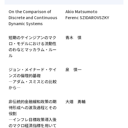
On the Comparison of
Akio Matsumoto
Discrete and Continuous
Ferenc SZIDAROVSZKY
Dynamic Systems
短期のケインジアンのマク
青木 慎
ロ・モデルにおける流動性
のわなとマッカラム・ルー
ル
ジョン・メイナード・ケイ
泉 慎一
ンズの倫理的基礎
―アダム・スミスとの比較
から―
非伝統的金融緩和政策の期
大畑 勇輔
待形成への波及過程とその
役割
―インフレ目標政策導入後
のマクロ経済指標を用いて