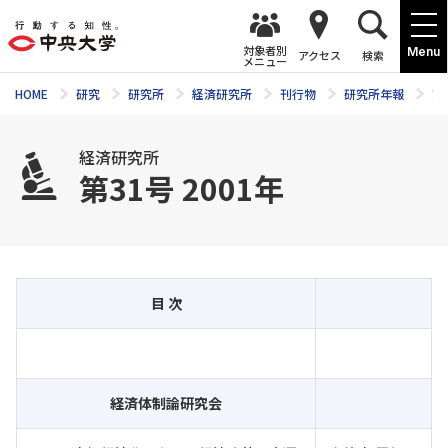
対象者別
Menu
アクセス
検索
メニュー
HOME
研究
研究所
経済研究所
刊行物
研究所年報
第
経済研究所
第31号 2001年
目 次
経済体制論研究会