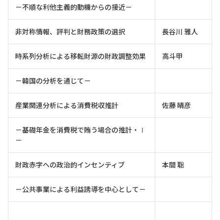
－不順な利他主義的動機からの接近－
非対称情報、評判と財務政策の選択
長谷川 雅人
時系列分析による移転財源の財政調整効果
高斗甲
－韓国の分析を通じて－
産業関連分析による消費税収推計
佐藤 晴彦
－基礎年金を消費税で賄う場合の推計・Ⅰ
－
財政赤字への政治的インセンティブ
本間 聡
－公共事業による利益誘導を中心として－