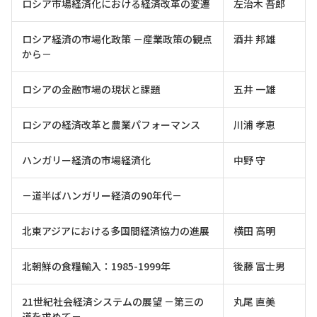
ロシア市場経済化における経済改革の変遷
左治木 吾郎
ロシア経済の市場化政策 －産業政策の観点
酒井 邦雄
から－
ロシアの金融市場の現状と課題
五井 一雄
ロシアの経済改革と農業パフォーマンス
川浦 孝恵
ハンガリー経済の市場経済化
中野 守
－道半ばハンガリー経済の90年代－
北東アジアにおける多国間経済協力の進展
横田 高明
北朝鮮の食糧輸入：1985-1999年
後藤 富士男
21世紀社会経済システムの展望 －第三の
丸尾 直美
道を求めて－