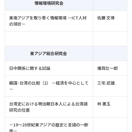
情報環境研究会
東南アジアを取り巻く情報環境 －ICT人材
佐藤 文博
の現状－
東アジア総合研究会
日中関係に関する試論
儀我壮一郎
韓国･台湾の比較（2） －経済を中心として
三宅 武雄
－
台湾史における明治期日本人による台湾語
林 惠玉
研究の位置
－19～20世紀東アジアの歴史と言語の一断
面－