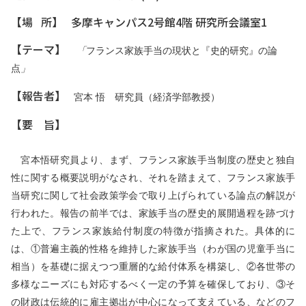
【場 所】 多摩キャンパス2号館4階 研究所会議室1
【テーマ】
「
フランス家族手当の現状と『史的研究』の論
点
」
【報告者】
宮本
悟 研究員（経済学部教授）
【要 旨】
宮本悟研究員より、まず、フランス家族手当制度の歴史と独自
性に関する概要説明がなされ、それを踏まえて、フランス家族手
当研究に関して社会政策学会で取り上げられている論点の解説が
行われた。報告の前半では、家族手当の歴史的展開過程を跡づけ
た上で、フランス家族給付制度の特徴が指摘された。具体的に
は、①普遍主義的性格を維持した家族手当（わが国の児童手当に
相当）を基礎に据えつつ重層的な給付体系を構築し、②各世帯の
多様なニーズにも対応するべく一定の予算を確保しており、③そ
の財政は伝統的に雇主拠出が中心になって支えている、などのフ