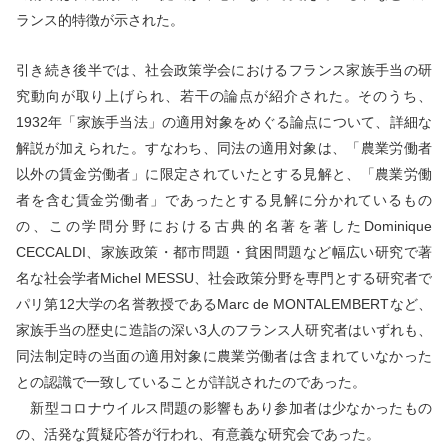
ランス的特徴が示された。
引き続き後半では、社会政策学会におけるフランス家族手当の研
究動向が取り上げられ、若干の論点が紹介された。そのうち、
1932
年「家族手当法」の適用対象をめぐる論点について、詳細な
解説が加えられた。すなわち、同法の適用対象は、「農業労働者
以外の賃金労働者」に限定されていたとする見解と、「農業労働
者を含む賃金労働者」であったとする見解に分かれているもの
の、この学問分野における古典的名著を著した
Dominique
CECCALDI
、家族政策・都市問題・貧困問題など幅広い研究で著
名な社会学者
Michel MESSU
、社会政策分野を専門とする研究者で
パリ第
12
大学の名誉教授である
Marc de MONTALEMBERT
など、
家族手当の歴史に造詣の深い
3
人のフランス人研究者はいずれも、
同法制定時の当面の適用対象に農業労働者は含まれていなかった
との認識で一致していることが詳説されたのであった。
新型コロナウイルス問題の影響もあり参加者は少なかったもの
の、活発な質疑応答が行われ、有意義な研究会であった。