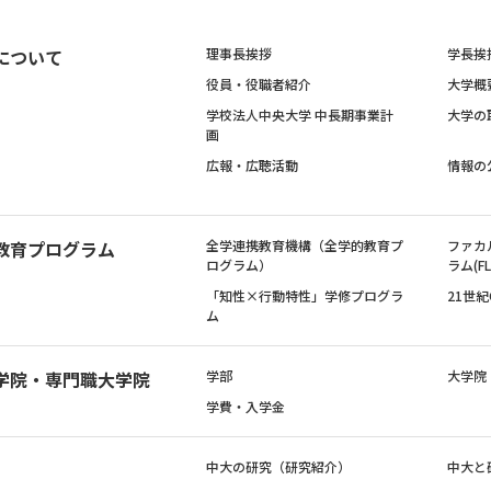
について
理事長挨拶
学長挨
役員・役職者紹介
大学概
学校法人中央大学 中長期事業計
大学の
画
広報・広聴活動
情報の
教育プログラム
全学連携教育機構（全学的教育プ
ファカ
ログラム）
ラム(FL
「知性×行動特性」学修プログラ
21世
ム
学院・専門職大学院
学部
大学院
学費・入学金
中大の研究（研究紹介）
中大と