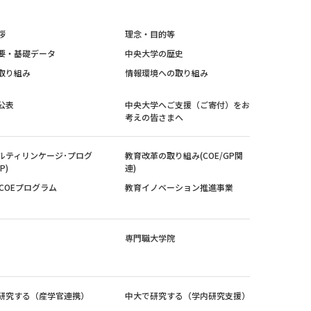
拶
理念・目的等
要・基礎データ
中央大学の歴史
取り組み
情報環境への取り組み
公表
中央大学へご支援（ご寄付）をお
考えの皆さまへ
ルティリンケージ･プログ
教育改革の取り組み(COE/GP関
P)
連)
紀COEプログラム
教育イノベーション推進事業
専門職大学院
研究する（産学官連携）
中大で研究する（学内研究支援）