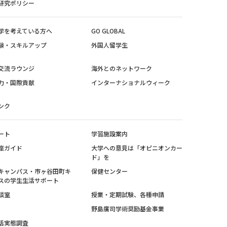
研究ポリシー
学を考えている方へ
GO GLOBAL
験・スキルアップ
外国人留学生
交流ラウンジ
海外とのネットワーク
力・国際貢献
インターナショナルウィーク
ンク
ート
学習施設案内
座ガイド
大学への意見は「オピニオンカー
ド」を
キャンパス・市ヶ谷田町キ
保健センター
スの学生生活サポート
談室
授業・定期試験、各種申請
野島廣司学術奨励基金事業
活実態調査