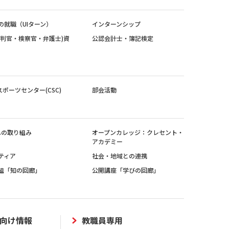
の就職（UIターン）
インターンシップ
裁判官・検察官・弁護士)資
公認会計士・簿記検定
スポーツセンター(CSC)
部会活動
sへの取り組み
オープンカレッジ：クレセント・
アカデミー
ティア
社会・地域との連携
組「知の回廊」
公開講座「学びの回廊」
向け情報
教職員専用