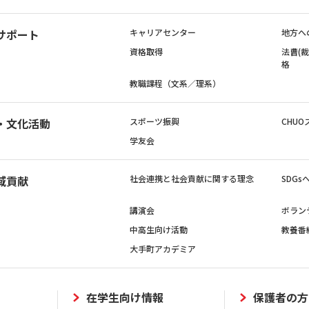
サポート
キャリアセンター
地方へ
資格取得
法曹(
格
教職課程（文系／理系）
・文化活動
スポーツ振興
CHUO
学友会
域貢献
社会連携と社会貢献に関する理念
SDG
講演会
ボラン
中高生向け活動
教養番
大手町アカデミア
在学生向け情報
保護者の方