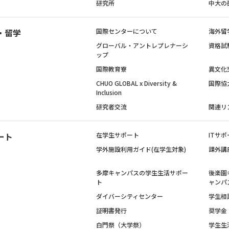
研究所
中大の
・留学
国際センターについて
海外留
グローバル・アントレプレナーシ
資格試
ップ
国際教育寮
異文化
CHUO GLOBAL x Diversity &
国際協
Inclusion
研究者交流
関連リ
ート
在学生サポート
ITサポ
学外施設利用ガイド(在学生対象)
課外講
多摩キャンパスの学生生活サポー
後楽園
ト
ャンパ
ダイバーシティセンター
学生相
証明書発行
奨学金
白門祭（大学祭）
学生生