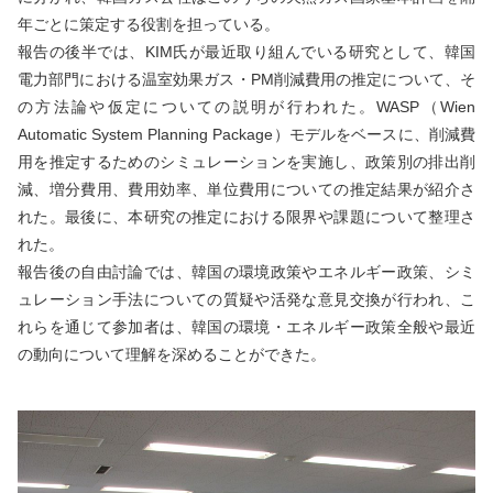
年ごとに策定する役割を担っている。
報告の後半では、KIM氏が最近取り組んでいる研究として、韓国
電力部門における温室効果ガス・PM削減費用の推定について、そ
の方法論や仮定についての説明が行われた。WASP（Wien
Automatic System Planning Package）モデルをベースに、削減費
用を推定するためのシミュレーションを実施し、政策別の排出削
減、増分費用、費用効率、単位費用についての推定結果が紹介さ
れた。最後に、本研究の推定における限界や課題について整理さ
れた。
報告後の自由討論では、韓国の環境政策やエネルギー政策、シミ
ュレーション手法についての質疑や活発な意見交換が行われ、こ
れらを通じて参加者は、韓国の環境・エネルギー政策全般や最近
の動向について理解を深めることができた。