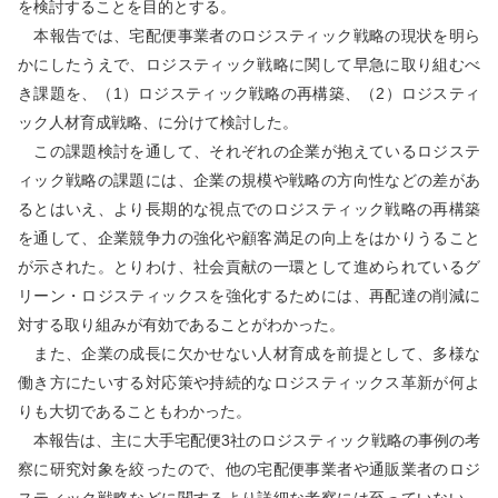
を検討することを目的とする。
本報告では、宅配便事業者のロジスティック戦略の現状を明ら
かにしたうえで、ロジスティック戦略に関して早急に取り組むべ
き課題を、（
1
）ロジスティック戦略の再構築、（
2
）ロジスティ
ック人材育成戦略、に分けて検討した。
この課題検討を通して、それぞれの企業が抱えているロジステ
ィック戦略の課題には、企業の規模や戦略の方向性などの差があ
るとはいえ、より長期的な視点でのロジスティック戦略の再構築
を通して、企業競争力の強化や顧客満足の向上をはかりうること
が示された。とりわけ、社会貢献の一環として進められているグ
リーン・ロジスティックスを強化するためには、再配達の削減に
対する取り組みが有効であることがわかった。
また、企業の成長に欠かせない人材育成を前提として、多様な
働き方にたいする対応策や持続的なロジスティックス革新が何よ
りも大切であることもわかった。
本報告は、主に大手宅配便
3
社のロジスティック戦略の事例の考
察に研究対象を絞ったので、他の宅配便事業者や通販業者のロジ