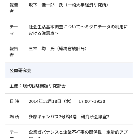
報告
坂下 佳一郎 氏（一橋大学経済研究所）
者
テー
社会生活基本調査について～ミクロデータの利用に
マ
おける注意点～
報告
三神 均 氏（総務省統計局）
者
公開研究会
主催：現代戦略問題研究部会
日 時
2014年12月18日（木） 17:00～19:30
場 所
多摩キャンパス2号館4階 研究所会議室2
テー
企業ガバナンスと企業不祥事の関係性：定量的アプ