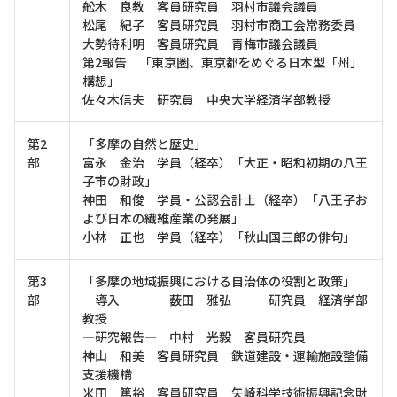
舩木 良教 客員研究員 羽村市議会議員
松尾 紀子 客員研究員 羽村市商工会常務委員
大勢待利明 客員研究員 青梅市議会議員
第2報告 「東京圏、東京都をめぐる日本型「州」
構想」
佐々木信夫 研究員 中央大学経済学部教授
第2
「多摩の自然と歴史」
部
富永 金治 学員（経卒）「大正・昭和初期の八王
子市の財政」
神田 和俊 学員・公認会計士（経卒）「八王子お
よび日本の繊維産業の発展」
小林 正也 学員（経卒）「秋山国三郎の俳句」
第3
「多摩の地域振興における自治体の役割と政策」
部
―導入― 薮田 雅弘 研究員 経済学部
教授
―研究報告― 中村 光毅 客員研究員
神山 和美 客員研究員 鉄道建設・運輸施設整備
支援機構
米田 篤裕 客員研究員 矢崎科学技術振興記念財