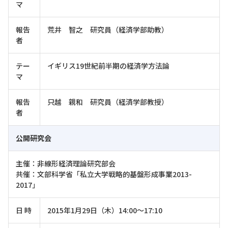
マ
報告
荒井 智之 研究員（経済学部助教）
者
テー
イギリス19世紀前半期の経済学方法論
マ
報告
只越 親和 研究員（経済学部教授）
者
公開研究会
主催：非線形経済理論研究部会
共催：文部科学省「私立大学戦略的基盤形成事業2013-
2017」
日 時
2015年1月29日（木）14:00～17:10