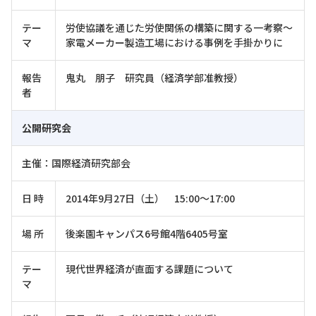
テー
労使協議を通じた労使関係の構築に関する一考察～
マ
家電メーカー製造工場における事例を手掛かりに
報告
鬼丸 朋子 研究員（経済学部准教授）
者
公開研究会
主催：国際経済研究部会
日 時
2014年9月27日（土） 15:00～17:00
場 所
後楽園キャンパス6号館4階6405号室
テー
現代世界経済が直面する課題について
マ