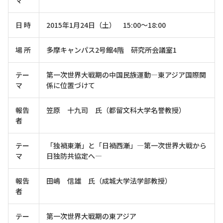
日 時
2015年1月24日（土） 15:00～18:00
場 所
多摩キャンパス2号館4階 研究所会議室1
テー
第一次世界大戦期の中国民族運動―東アジア国際関
マ
係に位置づけて
報告
笠原 十九司 氏（都留文科大学名誉教授）
者
テー
「独禍東漸」と「日禍西漸」―第一次世界大戦から
マ
日独防共協定へ―
報告
田嶋 信雄 氏（成城大学法学部教授）
者
テー
第一次世界大戦期の東アジア