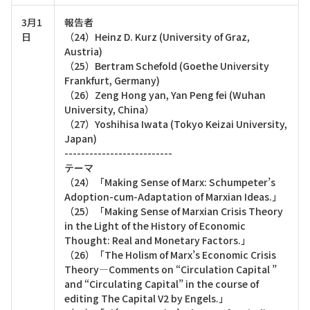
3月1
報告者
日
（24）Heinz D. Kurz (University of Graz,
Austria)
（25）Bertram Schefold (Goethe University
Frankfurt, Germany)
（26）Zeng Hong yan, Yan Peng fei (Wuhan
University, China）
（27）Yoshihisa Iwata (Tokyo Keizai University,
Japan)
--------------------------
テーマ
（24）「Making Sense of Marx: Schumpeter’s
Adoption-cum-Adaptation of Marxian Ideas.」
（25）「Making Sense of Marxian Crisis Theory
in the Light of the History of Economic
Thought: Real and Monetary Factors.」
（26）「The Holism of Marx’s Economic Crisis
Theory―Comments on “Circulation Capital ”
and “Circulating Capital” in the course of
editing The Capital V2 by Engels.」