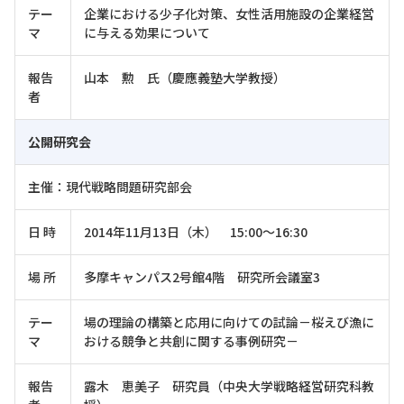
テー
企業における少子化対策、女性活用施設の企業経営
マ
に与える効果について
報告
山本 勲 氏（慶應義塾大学教授）
者
公開研究会
主催：現代戦略問題研究部会
日 時
2014年11月13日（木） 15:00～16:30
場 所
多摩キャンパス2号館4階 研究所会議室3
テー
場の理論の構築と応用に向けての試論－桜えび漁に
マ
おける競争と共創に関する事例研究－
報告
露木 恵美子 研究員（中央大学戦略経営研究科教