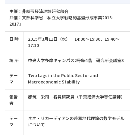
主催：非線形経済理論研究部会
共催：文部科学省「私立大学戦略的基盤形成事業2013-
2017」
日 時
2015年3月11日（水） 14:00～15:30、15:40～
17:10
場 所
中央大学多摩キャンパス2号館4階 研究所会議室3
テー
Two Lags in the Public Sector and
マ
Macroeconomic Stability
報告
都筑 栄司 客員研究員（千葉経済大学専任講師）
者
テー
ネオ・リカーディアンの差額地代理論の数学モデル
マ
について