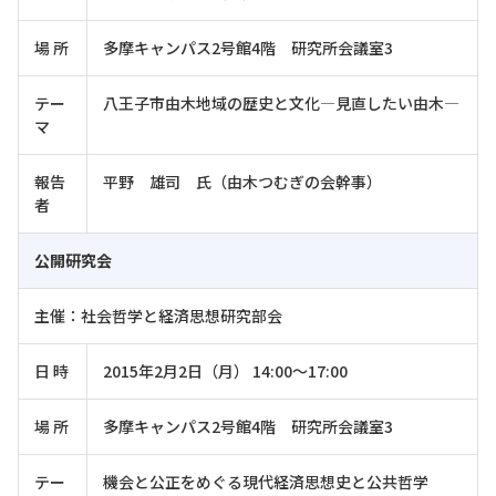
場 所
多摩キャンパス2号館4階 研究所会議室3
テー
八王子市由木地域の歴史と文化―見直したい由木―
マ
報告
平野 雄司 氏（由木つむぎの会幹事）
者
公開研究会
主催：社会哲学と経済思想研究部会
日 時
2015年2月2日（月） 14:00～17:00
場 所
多摩キャンパス2号館4階 研究所会議室3
テー
機会と公正をめぐる現代経済思想史と公共哲学