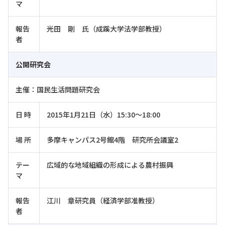
マ
報告
光田 剛 氏（成蹊大学法学部教授）
者
公開研究会
主催：国民生活問題研究会
日 時
2015年1月21日（水）15:30～18:00
場 所
多摩キャンパス2号館4階 研究所会議室2
テー
広域的な地域組織の形成による農村振興
マ
報告
江川 章研究員（経済学部准教授）
者