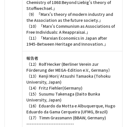
Chemistry of 1868:Beyond Liebig’s theory of
Stoffwechsel.」
（9）「Marx’s theory of modern industry and
the Association as the future society.」
（10）「Marx’s Communism as Associations of
Free Individuals: A Reappraisai.」
（11）「Marxian Economics in Japan after
1945-Between Heritage and Innovation.」
報告者
（12）Rolf Hecker (Berliner Verein zur
Förderung der MEGA-Edition e.V., Germany）
（13）Kenji Mori/ Atsushi Tamaoka (Tohoku
University, Japan)
（14）Fritz Fiehler(Germany)
（15）Susumu Takenaga (Daito Bunka
University, Japan)
（16）Eduardo da Motta e Albuquerque, Hugo
Eduardo da Gama Cerqueira (UFMG, Brazil)
（17）Timm Grassmann (BBAW, Germany)
----------------------------