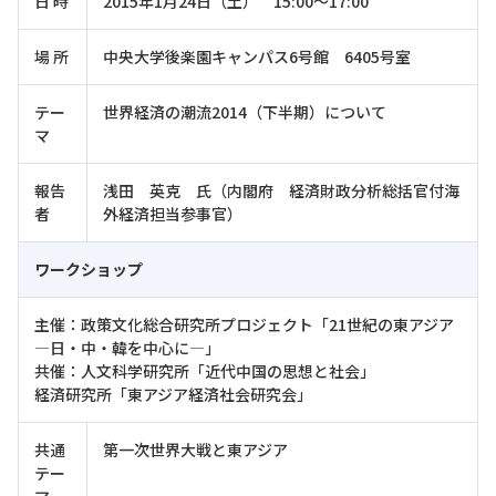
日 時
2015年1月24日（土） 15:00～17:00
場 所
中央大学後楽園キャンパス6号館 6405号室
テー
世界経済の潮流2014（下半期）について
マ
報告
浅田 英克 氏（内閣府 経済財政分析総括官付海
者
外経済担当参事官）
ワークショップ
主催：政策文化総合研究所プロジェクト「21世紀の東アジア
―日・中・韓を中心に―」
共催：人文科学研究所「近代中国の思想と社会」
経済研究所「東アジア経済社会研究会」
共通
第一次世界大戦と東アジア
テー
マ