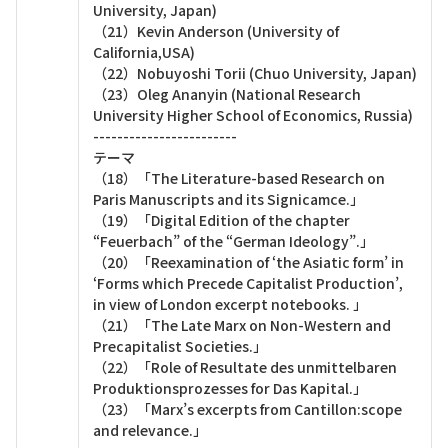
University, Japan)
（21）Kevin Anderson (University of
California,USA)
（22）Nobuyoshi Torii (Chuo University, Japan)
（23）Oleg Ananyin (National Research
University Higher School of Economics, Russia)
------------------------
テーマ
（18）「The Literature-based Research on
Paris Manuscripts and its Signicamce.」
（19）「Digital Edition of the chapter
“Feuerbach” of the “German Ideology”.」
（20）「Reexamination of ‘the Asiatic form’ in
‘Forms which Precede Capitalist Production’,
in view of London excerpt notebooks. 」
（21）「The Late Marx on Non-Western and
Precapitalist Societies.」
（22）「Role of Resultate des unmittelbaren
Produktionsprozesses for Das Kapital.」
（23）「Marx’s excerpts from Cantillon:scope
and relevance.」