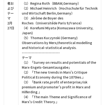
者お
（1）Regina Roth（BBAW,Germany）
よび
（2）Michael Heinrich（Hochschule für Technik
テー
und Wirtschaft Berlin,Germany）
マ
（3）Jérôme de Boyer des
2月
Roches（Universitéde Paris 9,France）
27日
（4）Korefumi Miyata (Komazawa University,
Japan)
（5）Thomas Kuczynski (Germany)
Observations by Merx,theoretical modelling
and historical-statistical analysis.
---------------------------
テーマ
（1）「Survey on results and potentials of the
Marx-Engels-Gesamtausgabe」
（2）「The new trends in Marx's Critique
Political Economy during the 1870ies.」
（3）「Bank rate,profit of enterprise,risk
premium and promoter's profit in Marx and
Hilferding.」
（4）「The main Theme and Significence of
Marx’s Credit Theory.」