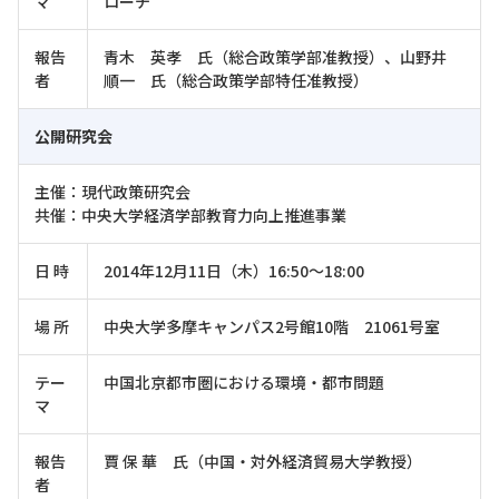
マ
ローチ
報告
青木 英孝 氏（総合政策学部准教授）、山野井
者
順一 氏（総合政策学部特任准教授）
公開研究会
主催：現代政策研究会
共催：中央大学経済学部教育力向上推進事業
日 時
2014年12月11日（木）16:50～18:00
場 所
中央大学多摩キャンパス2号館10階 21061号室
テー
中国北京都市圏における環境・都市問題
マ
報告
賈 保 華 氏（中国・対外経済貿易大学教授）
者