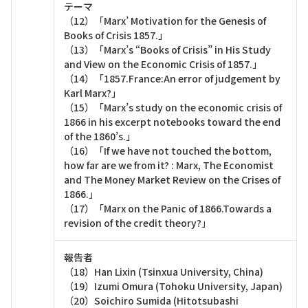
テーマ
（12）「Marx’ Motivation for the Genesis of
Books of Crisis 1857.」
（13）「Marx’s “Books of Crisis” in His Study
and View on the Economic Crisis of 1857.」
（14）「1857.France:An error of judgement by
Karl Marx?」
（15）「Marx’s study on the economic crisis of
1866 in his excerpt notebooks toward the end
of the 1860’s.」
（16）「If we have not touched the bottom,
how far are we from it? : Marx, The Economist
and The Money Market Review on the Crises of
1866.」
（17）「Marx on the Panic of 1866.Towards a
revision of the credit theory?」
報告者
（18）Han Lixin (Tsinxua University, China)
（19）Izumi Omura (Tohoku University, Japan)
（20）Soichiro Sumida (Hitotsubashi