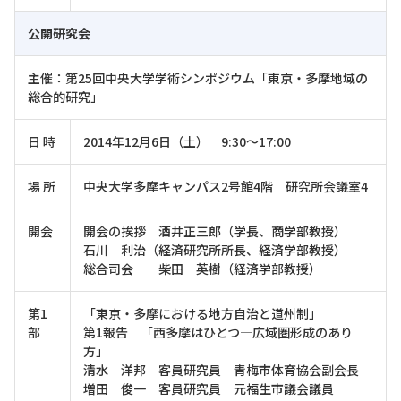
公開研究会
主催：第25回中央大学学術シンポジウム「東京・多摩地域の
総合的研究」
日 時
2014年12月6日（土） 9:30～17:00
場 所
中央大学多摩キャンパス2号館4階 研究所会議室4
開会
開会の挨拶 酒井正三郎（学長、商学部教授）
石川 利治（経済研究所所長、経済学部教授）
総合司会 柴田 英樹（経済学部教授）
第1
「東京・多摩における地方自治と道州制」
部
第1報告 「西多摩はひとつ―広域圏形成のあり
方」
清水 洋邦 客員研究員 青梅市体育協会副会長
増田 俊一 客員研究員 元福生市議会議員