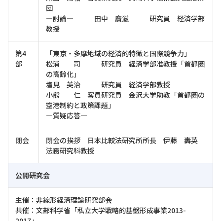
団
―討論― 田中 廣滋 研究員 経済学部
教授
第4
「東京・多摩地域の経済的特徴と国際競争力」
部
松浦 司 研究員 経済学部准教授「首都圏
の高齢化」
塩見 英治 研究員 経済学部教授
小熊 仁 客員研究員 金沢大学助教「首都圏の
空港制約と政策課題」
―質疑応答―
閉会
閉会の挨拶 日本比較法研究所所長 伊藤 壽英
法務研究科教授
公開研究会
主催：非線形経済理論研究部会
共催：文部科学省「私立大学戦略的基盤形成事業2013-
2017」