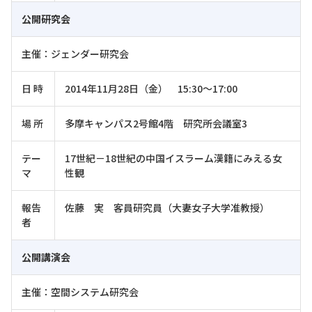
公開研究会
主催：ジェンダー研究会
日 時
2014年11月28日（金） 15:30～17:00
場 所
多摩キャンパス2号館4階 研究所会議室3
テー
17世紀－18世紀の中国イスラーム漢籍にみえる女
マ
性観
報告
佐藤 実 客員研究員（大妻女子大学准教授）
者
公開講演会
主催：空間システム研究会