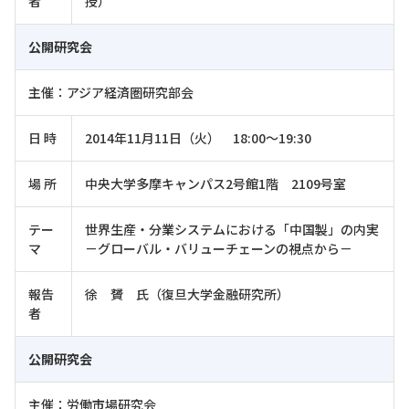
者
授）
公開研究会
主催：アジア経済圏研究部会
日 時
2014年11月11日（火） 18:00～19:30
場 所
中央大学多摩キャンパス2号館1階 2109号室
テー
世界生産・分業システムにおける「中国製」の内実
マ
－グローバル・バリューチェーンの視点から－
報告
徐 贇 氏（復旦大学金融研究所）
者
公開研究会
主催：労働市場研究会