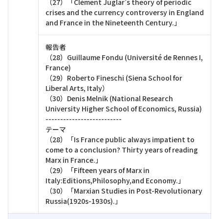
（27）「Clément Juglar’s theory of periodic
crises and the currency controversy in England
and France in the Nineteenth Century.」
報告者
（28）Guillaume Fondu (Université de Rennes I,
France)
（29）Roberto Fineschi (Siena School for
Liberal Arts, Italy）
（30）Denis Melnik (National Research
University Higher School of Economics, Russia)
--------------------------
テーマ
（28）「Is France public always impatient to
come to a conclusion? Thirty years of reading
Marx in France.」
（29）「Fifteen years of Marx in
Italy:Editions,Philosophy,and Economy.」
（30）「Marxian Studies in Post-Revolutionary
Russia(1920s-1930s).」