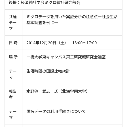
後援：経済統計学会ミクロ統計研究部会
共通
ミクロデータを用いた実証分析の注意点―社会生活
テー
基本調査を例に―
マ
日 時
2014年12月20日（土） 13:00～17:00
場 所
一橋大学東キャンパス第三研究館研究会議室
テー
生活時間の国際比較統計
マ
報告
水野谷 武志 氏（北海学園大学）
者
テー
匿名データの利用手続きについて
マ