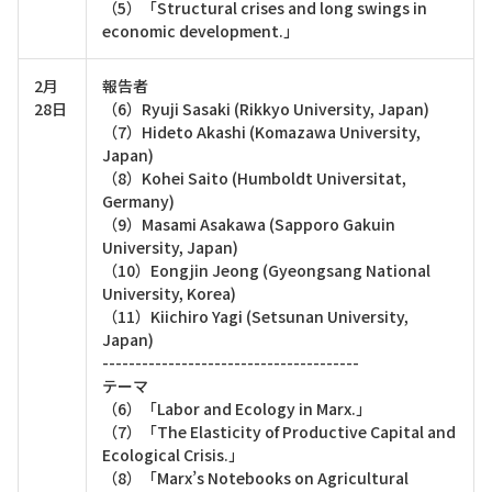
（5）「Structural crises and long swings in
economic development.」
2月
報告者
28日
（6）Ryuji Sasaki (Rikkyo University, Japan)
（7）Hideto Akashi (Komazawa University,
Japan)
（8）Kohei Saito (Humboldt Universitat,
Germany)
（9）Masami Asakawa (Sapporo Gakuin
University, Japan)
（10）Eongjin Jeong (Gyeongsang National
University, Korea)
（11）Kiichiro Yagi (Setsunan University,
Japan)
---------------------------------------
テーマ
（6）「Labor and Ecology in Marx.」
（7）「The Elasticity of Productive Capital and
Ecological Crisis.」
（8）「Marx’s Notebooks on Agricultural