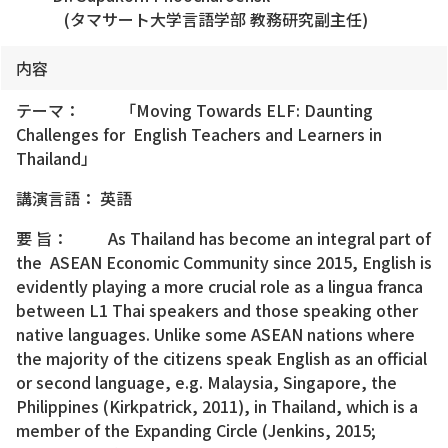
(タマサート大学言語学部 教務研究副主任)
内容
テーマ： 「Moving Towards ELF: Daunting
Challenges for English Teachers and Learners in
Thailand」
講演言語： 英語
要 旨： As Thailand has become an integral part of
the ASEAN Economic Community since 2015, English is
evidently playing a more crucial role as a lingua franca
between L1 Thai speakers and those speaking other
native languages. Unlike some ASEAN nations where
the majority of the citizens speak English as an official
or second language, e.g. Malaysia, Singapore, the
Philippines (Kirkpatrick, 2011), in Thailand, which is a
member of the Expanding Circle (Jenkins, 2015;