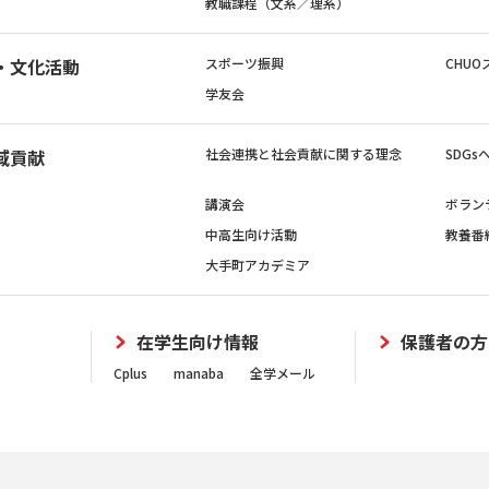
教職課程（文系／理系）
・文化活動
スポーツ振興
CHUO
学友会
域貢献
社会連携と社会貢献に関する理念
SDG
講演会
ボラン
中高生向け活動
教養番
大手町アカデミア
在学生向け情報
保護者の方
Cplus
manaba
全学メール