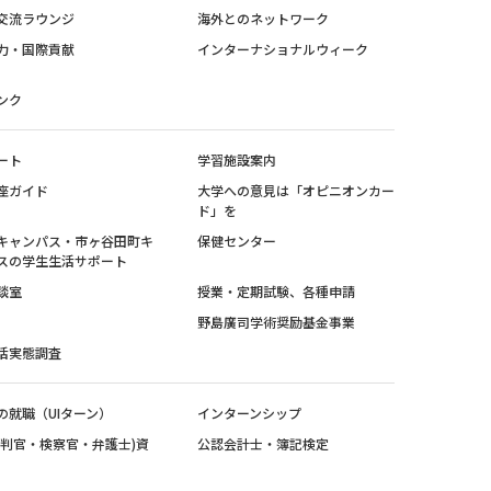
交流ラウンジ
海外とのネットワーク
力・国際貢献
インターナショナルウィーク
ンク
ート
学習施設案内
座ガイド
大学への意見は「オピニオンカー
ド」を
キャンパス・市ヶ谷田町キ
保健センター
スの学生生活サポート
談室
授業・定期試験、各種申請
野島廣司学術奨励基金事業
活実態調査
の就職（UIターン）
インターンシップ
裁判官・検察官・弁護士)資
公認会計士・簿記検定