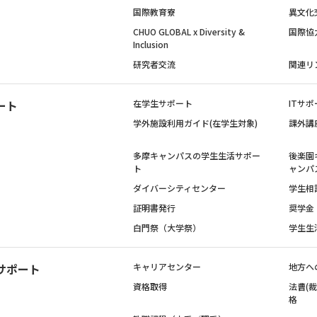
国際教育寮
異文化
CHUO GLOBAL x Diversity &
国際協
Inclusion
研究者交流
関連リ
ート
在学生サポート
ITサポ
学外施設利用ガイド(在学生対象)
課外講
多摩キャンパスの学生生活サポー
後楽園
ト
ャンパ
ダイバーシティセンター
学生相
証明書発行
奨学金
白門祭（大学祭）
学生生
サポート
キャリアセンター
地方へ
資格取得
法曹(
格