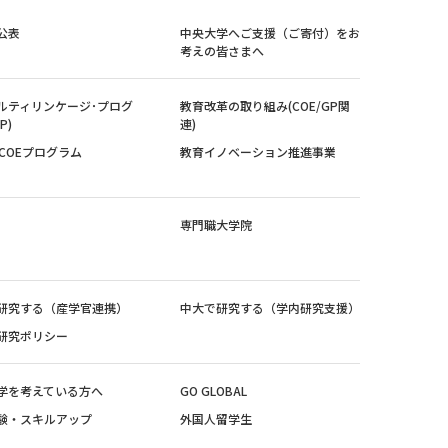
公表
中央大学へご支援（ご寄付）をお
考えの皆さまへ
ルティリンケージ･プログ
教育改革の取り組み(COE/GP関
P)
連)
紀COEプログラム
教育イノベーション推進事業
専門職大学院
研究する（産学官連携）
中大で研究する（学内研究支援）
研究ポリシー
学を考えている方へ
GO GLOBAL
験・スキルアップ
外国人留学生