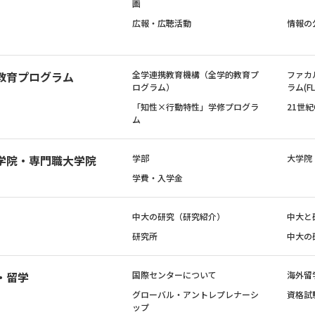
画
広報・広聴活動
情報の
教育プログラム
全学連携教育機構（全学的教育プ
ファカ
ログラム）
ラム(FL
「知性×行動特性」学修プログラ
21世
ム
学院・専門職大学院
学部
大学院
学費・入学金
中大の研究（研究紹介）
中大と
研究所
中大の
・留学
国際センターについて
海外留
グローバル・アントレプレナーシ
資格試
ップ