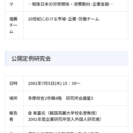
マ
―戦後日本の労使関係・消費動向･企業金融―
推薦
20世紀における市場･企業･労働チーム
チー
ム
公開定例研究会
日時
2001年7月5日(木) 15：30～
場所
多摩校舎2号館4階 研究所会議室3
報告
金 東基氏（韓国高麗大学校名誉教授）
者
2001年度企業研究所受入外国人研究者）