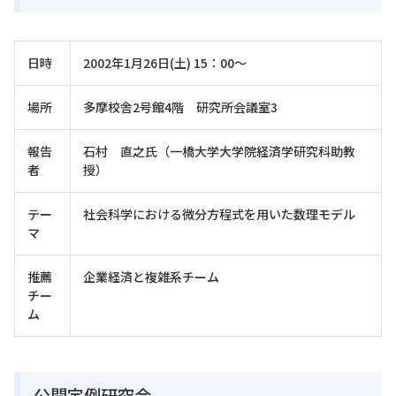
日時
2002年1月26日(土) 15：00～
場所
多摩校舎2号館4階 研究所会議室3
報告
石村 直之氏（一橋大学大学院経済学研究科助教
者
授）
テー
社会科学における微分方程式を用いた数理モデル
マ
推薦
企業経済と複雑系チーム
チー
ム
公開定例研究会