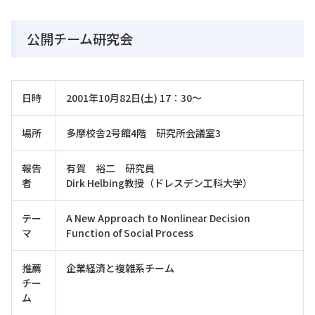
公開チーム研究会
日時
2001年10月82日(土) 17：30～
場所
多摩校舎2号館4階 研究所会議室3
報告
有賀 裕二 研究員
者
Dirk Helbing教授（ドレスデン工科大学）
テー
A New Approach to Nonlinear Decision
マ
Function of Social Process
推薦
企業経済と複雑系チーム
チー
ム