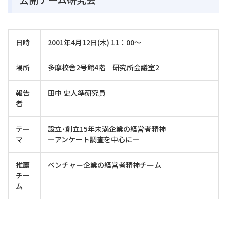
日時
2001年4月12日(木) 11：00～
場所
多摩校舎2号館4階 研究所会議室2
報告
田中 史人準研究員
者
テー
設立･創立15年未満企業の経営者精神
マ
―アンケート調査を中心に―
推薦
ベンチャー企業の経営者精神チーム
チー
ム