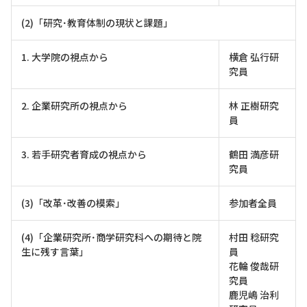
(2)「研究･教育体制の現状と課題」
1. 大学院の視点から
横倉 弘行研
究員
2. 企業研究所の視点から
林 正樹研究
員
3. 若手研究者育成の視点から
鶴田 満彦研
究員
(3)「改革･改善の模索」
参加者全員
(4)「企業研究所･商学研究科への期待と院
村田 稔研究
生に残す言葉」
員
花輪 俊哉研
究員
鹿児嶋 治利