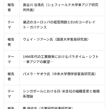
報告
長谷川 治清氏（シェフィールド大学東アジア研究
者
所所長）
テー
最近のヨーロッパの経営問題とEUのコーポレイ
マ
ト・ガバナンス
報告
ウェイ・ツアーン氏（国連大学客員研究員）
者
テー
1990年代の工業開発におけるパラダイム・シフト
マ
―東アジアの展望―
報告
パメラ・ヤオウ氏（中央大学商学部客員研究員）
者
テー
シンガポールにおける日･米支社の組織変更と複雑
マ
系理論
報告
鄭 炳武氏（企業研究所準研究員）