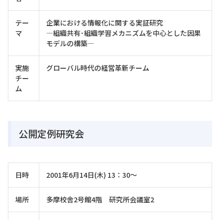
テー
企業における情報化に関する実証研究
マ
―組織共有･組織学習メカニズムを中心とした因果
モデルの構築―
実施
グローバル時代の経営革新チーム
チー
ム
公開定例研究会
日時
2001年6月14日(木) 13：30～
場所
多摩校舎2号館4階 研究所会議室2