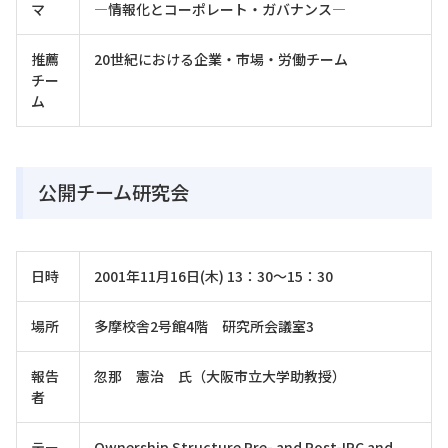
マ
―情報化とコーポレート・ガバナンス―
推薦
20世紀における企業・市場・労働チーム
チー
ム
公開チーム研究会
日時
2001年11月16日(木) 13：30～15：30
場所
多摩校舎2号館4階 研究所会議室3
報告
忽那 憲治 氏（大阪市立大学助教授）
者
テー
Ownership Structure Pre- and Post-IPC and