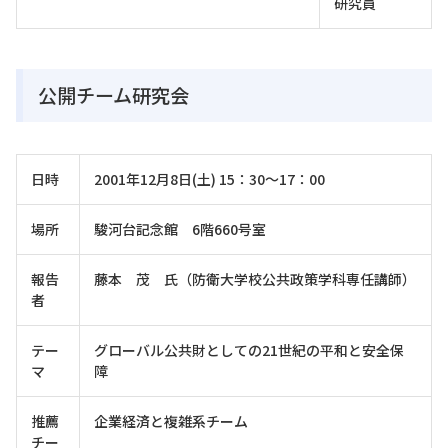
研究員
公開チーム研究会
日時
2001年12月8日(土) 15：30～17：00
場所
駿河台記念館 6階660号室
報告
藤本 茂 氏（防衛大学校公共政策学科専任講師）
者
テー
グローバル公共財としての21世紀の平和と安全保
マ
障
推薦
企業経済と複雑系チーム
チー