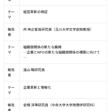
テー
経営革新の検証
マ
報告
所 伸之客員研究員（玉川大学文学部助教授）
者
テー
組織間関係の新たな展開
マ
―企業とNPOの新たな組織間関係の構築に向けて
―
報告
遠山 曉研究員
者
テー
企業革新と情報化
マ
報告
安積 淳準研究員（中央大学大学院商学研究科）
者