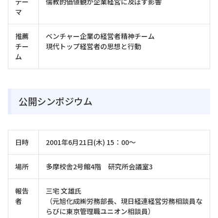
テー
儒教的価値観が企業経営に及ぼす影響
マ
推薦
ベンチャー企業の経営者精神チーム
チー
現代トップ経営者の思想と行動
ム
公開シンポジウム
日時
2001年6月21日(木) 15：00～
場所
多摩校舎2号館4階 研究所会議室3
報告
三宅 文雄氏
者
（元旭化成㈱労務部長、現日経連経営労務相談員な
らびに東京管理職ユニオン相談員）