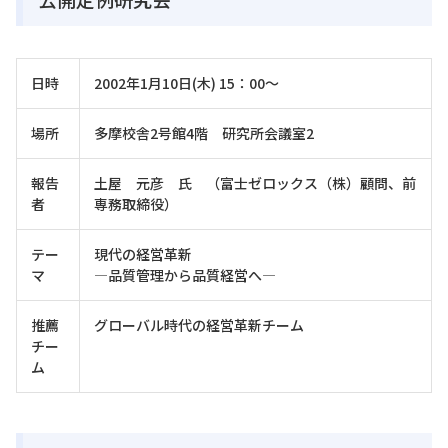
日時
2002年1月10日(木) 15：00～
場所
多摩校舎2号館4階 研究所会議室2
報告
土屋 元彦 氏 （富士ゼロックス（株）顧問、前
者
専務取締役）
テー
現代の経営革新
マ
―品質管理から品質経営へ―
推薦
グローバル時代の経営革新チーム
チー
ム