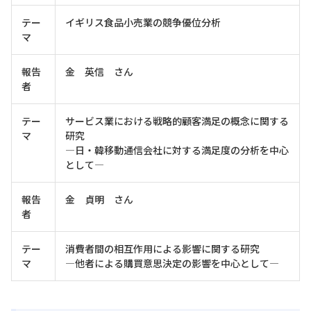
テー
イギリス食品小売業の競争優位分析
マ
報告
金 英信 さん
者
テー
サービス業における戦略的顧客満足の概念に関する
マ
研究
―日・韓移動通信会社に対する満足度の分析を中心
として―
報告
金 貞明 さん
者
テー
消費者間の相互作用による影響に関する研究
マ
―他者による購買意思決定の影響を中心として―