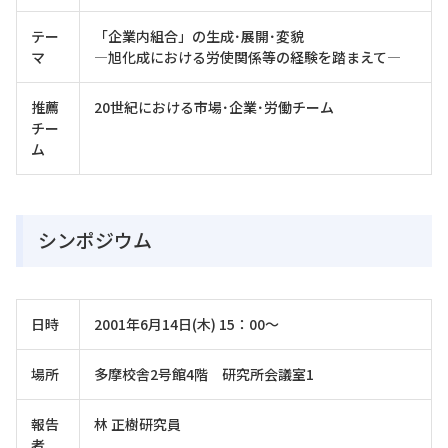
テー
「企業内組合」の生成･展開･変貌
マ
―旭化成における労使関係等の経験を踏まえて―
推薦
20世紀における市場･企業･労働チーム
チー
ム
シンポジウム
日時
2001年6月14日(木) 15：00～
場所
多摩校舎2号館4階 研究所会議室1
報告
林 正樹研究員
者