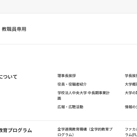
教職員専用
について
理事長挨拶
学長挨
役員・役職者紹介
大学概
学校法人中央大学 中長期事業計
大学の
画
広報・広聴活動
情報の
教育プログラム
全学連携教育機構（全学的教育プ
ファカ
ログラム）
ラム(FL