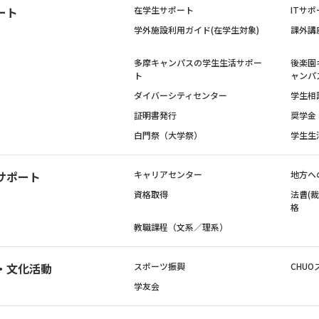
ート
在学生サポート
ITサポ
学外施設利用ガイド(在学生対象)
課外講
多摩キャンパスの学生生活サポー
後楽園
ト
ャンパ
ダイバーシティセンター
学生相
証明書発行
奨学金
白門祭（大学祭）
学生生
サポート
キャリアセンター
地方へ
資格取得
法曹(
格
教職課程（文系／理系）
・文化活動
スポーツ振興
CHUO
学友会