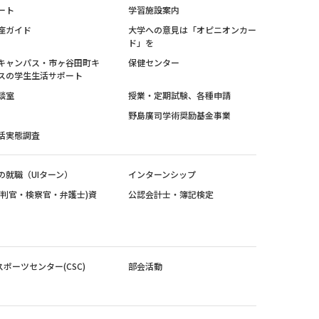
ート
学習施設案内
座ガイド
大学への意見は「オピニオンカー
ド」を
キャンパス・市ヶ谷田町キ
保健センター
スの学生生活サポート
談室
授業・定期試験、各種申請
野島廣司学術奨励基金事業
活実態調査
の就職（UIターン）
インターンシップ
裁判官・検察官・弁護士)資
公認会計士・簿記検定
スポーツセンター(CSC)
部会活動