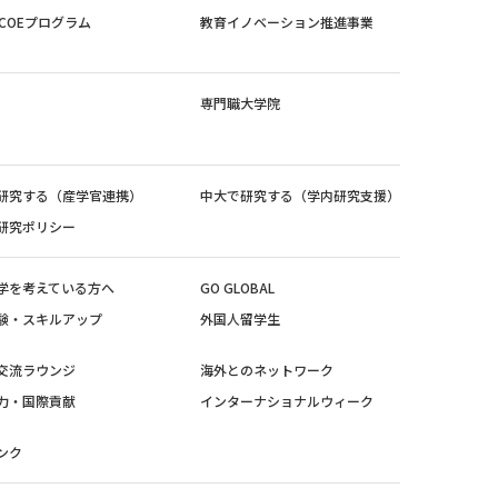
紀COEプログラム
教育イノベーション推進事業
専門職大学院
研究する（産学官連携）
中大で研究する（学内研究支援）
研究ポリシー
学を考えている方へ
GO GLOBAL
験・スキルアップ
外国人留学生
交流ラウンジ
海外とのネットワーク
力・国際貢献
インターナショナルウィーク
ンク