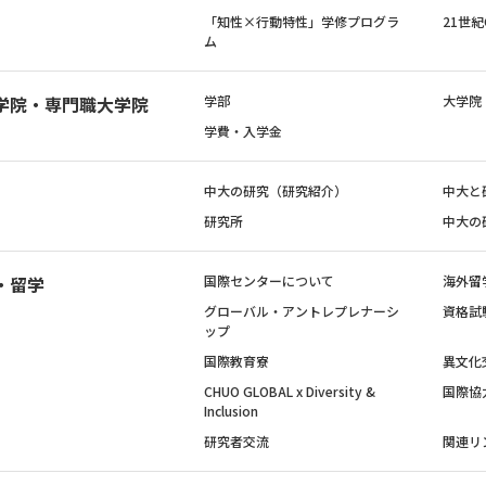
「知性×行動特性」学修プログラ
21世
ム
学院・専門職大学院
学部
大学院
学費・入学金
中大の研究（研究紹介）
中大と
研究所
中大の
・留学
国際センターについて
海外留
グローバル・アントレプレナーシ
資格試
ップ
国際教育寮
異文化
CHUO GLOBAL x Diversity &
国際協
Inclusion
研究者交流
関連リ