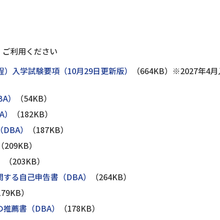
、ご利用ください
程）入学試験要項（10月29日更新版）
（664KB）※2027年
BA）
（54KB）
A）
（182KB）
DBA）
（187KB）
（209KB）
）
（203KB）
関する自己申告書（DBA）
（264KB）
179KB）
の推薦書（DBA）
（178KB）