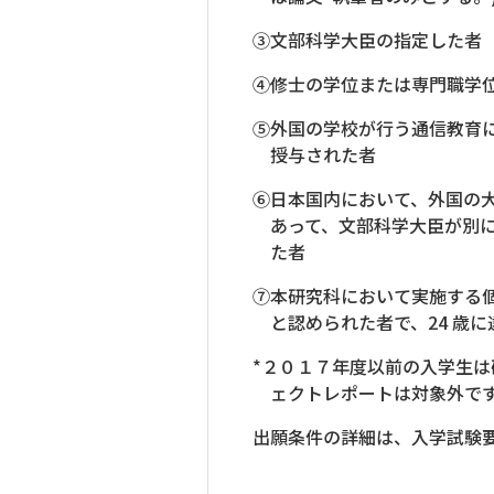
③文部科学大臣の指定した者
④修士の学位または専門職学
⑤外国の学校が行う通信教育
授与された者
⑥日本国内において、外国の
あって、文部科学大臣が別
た者
⑦本研究科において実施する
と認められた者で、24 歳に
*２０１７年度以前の入学生
ェクトレポートは対象外で
出願条件の詳細は、入学試験