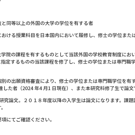
位と同等以上の外国の大学の学位を有する者
における授業科目を日本国内において履修し、修士の学位また
大学院の課程を有するものとして当該外国の学校教育制度にお
に指定するものの当該課程を修了し、修士の学位または専門職
個別の出願資格審査により、修士の学位または専門職学位を有
達した者（2024 年4 月1 日現在）、また本研究科修了生で論
は研究論文。２０１８年度以降の入学生は論文になります。課題
す。
要項にてご確認ください。