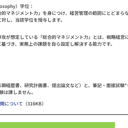
losophy）学位：
合的マネジメント力」を身につけ、経営管理の範囲にとどまら
に対し、当該学位を授与します。
専攻が想定している「総合的マネジメント力」とは、戦略経営
に基づき、実務上の課題を自ら設定し解決する能力です。
志願経歴書、研究計画書、提出論文など）と、筆記・面接試験*
験は課しません。
公開について
（316KB）