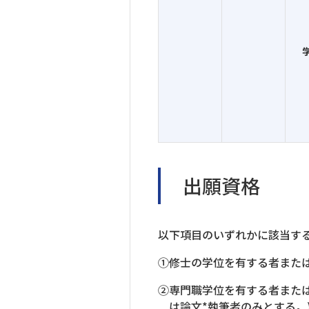
出願資格
以下項目のいずれかに該当する
①修士の学位を有する者または
②専門職学位を有する者また
は論文*執筆者のみとする。