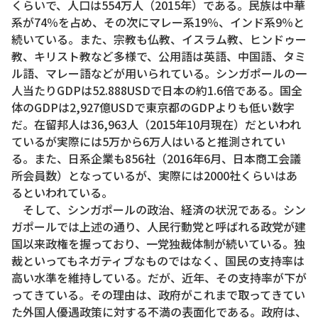
くらいで、人口は554万人（2015年）である。民族は中華
系が74％を占め、その次にマレー系19％、インド系9％と
続いている。また、宗教も仏教、イスラム教、ヒンドゥー
教、キリスト教など多様で、公用語は英語、中国語、タミ
ル語、マレー語などが用いられている。シンガポールの一
人当たりGDPは52.888USDで日本の約1.6倍である。国全
体のGDPは2,927億USDで東京都のGDPよりも低い数字
だ。在留邦人は36,963人（2015年10月現在）だといわれ
ているが実際には5万から6万人はいると推測されてい
る。また、日系企業も856社（2016年6月、日本商工会議
所会員数）となっているが、実際には2000社くらいはあ
るといわれている。
そして、シンガポールの政治、経済の状況である。シン
ガポールでは上述の通り、人民行動党と呼ばれる政党が建
国以来政権を握っており、一党独裁体制が続いている。独
裁といってもネガティブなものではなく、国民の支持率は
高い水準を維持している。だが、近年、その支持率が下が
ってきている。その理由は、政府がこれまで取ってきてい
た外国人優遇政策に対する不満の表面化である。政府は、