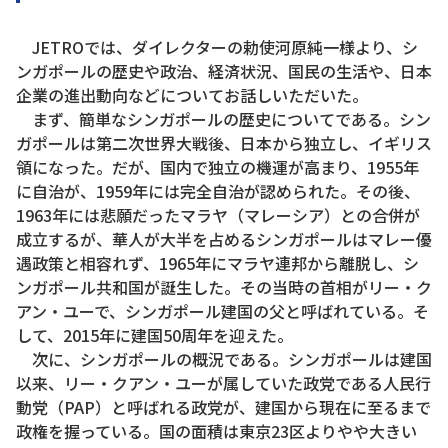
JETROでは、ダイレクターの勅使河原純一様より、シ
ンガポールの歴史や政治、経済状況、国民の生活や、日本
企業の進出動向などについてお話しいただいた。
まず、簡単なシンガポールの歴史についてである。シン
ガポールは第二次世界大戦後、日本から独立し、イギリス
領になった。だが、国内で独立の機運が高まり、1955年
に自治が、1959年には完全自治が認められた。その後、
1963年には悲願だったマラヤ（マレーシア）との合併が
成立するが、華人が大半を占めるシンガポールはマレー優
遇政策と相容れず、1965年にマラヤ連邦から離脱し、シ
ンガポール共和国が誕生した。その当時の首相がリー・ク
アン・ユーで、シンガポール建国の父と呼ばれている。そ
して、2015年に建国50周年を迎えた。
次に、シンガポールの概況である。シンガポールは建国
以来、リー・クアン・ユーが属していた政党である人民行
動党（PAP）と呼ばれる政党が、建国から現在に至るまで
政権を握っている。国の面積は東京23区よりやや大きい