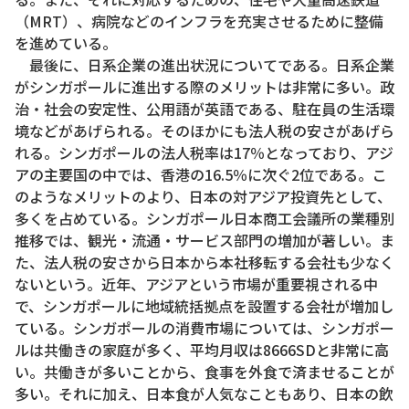
（MRT）、病院などのインフラを充実させるために整備
を進めている。
最後に、日系企業の進出状況についてである。日系企業
がシンガポールに進出する際のメリットは非常に多い。政
治・社会の安定性、公用語が英語である、駐在員の生活環
境などがあげられる。そのほかにも法人税の安さがあげら
れる。シンガポールの法人税率は17％となっており、アジ
アの主要国の中では、香港の16.5％に次ぐ2位である。こ
のようなメリットのより、日本の対アジア投資先として、
多くを占めている。シンガポール日本商工会議所の業種別
推移では、観光・流通・サービス部門の増加が著しい。ま
た、法人税の安さから日本から本社移転する会社も少なく
ないという。近年、アジアという市場が重要視される中
で、シンガポールに地域統括拠点を設置する会社が増加し
ている。シンガポールの消費市場については、シンガポー
ルは共働きの家庭が多く、平均月収は8666SDと非常に高
い。共働きが多いことから、食事を外食で済ませることが
多い。それに加え、日本食が人気なこともあり、日本の飲