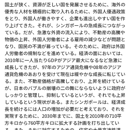
国土が狭く、資源が乏しい国を発展させるために、海外の
優秀な人材を積極的に取り入れるために、外国人優遇政策
をとり、外国人が働きやすく、企業も進出しやすい国を作
り上げてきた。それが、シンガポールの急成長につながっ
ている。だが、急激な外資の流入により、不動産の高騰や
物価の上昇、外国人労働者による雇用の減少などが問題と
なり、国民の不満が募っている。そのために、政府は外国
人労働者の規制などを進めている。経済の面においては、
2010年に一人当たりGDPがアジア最大になるなど急激に
成長してきたが、97年のアジア通貨危機や08年のアジア
通貨危機のあおりを受けて現在は緩やかな成長に転じてい
る。また、不動産価格が高騰しており、上昇を続けている
が、日本のバブルの崩壊の二の舞にならないように政府が
しっかりと管理し、抑制しているというが、それでも上昇
しているという現状がある。またシンガポールは、経済成
長を続けるには人口の増加が必要だと考えており、それを
実現するために、2030年までに、国土を2010年の710平
方キロから760平方キロに拡大する計画を打ち出してい
る。また、それに対応するための、住宅や大量高速鉄道