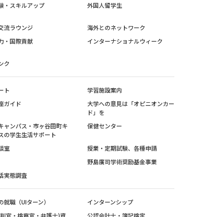
験・スキルアップ
外国人留学生
交流ラウンジ
海外とのネットワーク
力・国際貢献
インターナショナルウィーク
ンク
ート
学習施設案内
座ガイド
大学への意見は「オピニオンカー
ド」を
キャンパス・市ヶ谷田町キ
保健センター
スの学生生活サポート
談室
授業・定期試験、各種申請
野島廣司学術奨励基金事業
活実態調査
の就職（UIターン）
インターンシップ
裁判官・検察官・弁護士)資
公認会計士・簿記検定