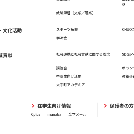
格
教職課程（文系／理系）
・文化活動
スポーツ振興
CHUO
学友会
域貢献
社会連携と社会貢献に関する理念
SDG
講演会
ボラン
中高生向け活動
教養番
大手町アカデミア
在学生向け情報
保護者の方
Cplus
manaba
全学メール