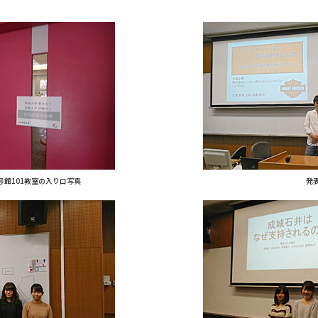
号館101教室の入り口写真
発