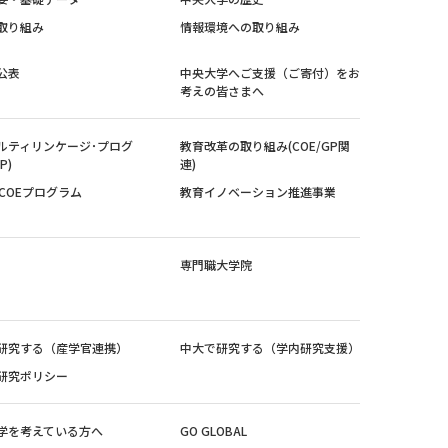
取り組み
情報環境への取り組み
公表
中央大学へご支援（ご寄付）をお
考えの皆さまへ
ルティリンケージ･プログ
教育改革の取り組み(COE/GP関
P)
連)
紀COEプログラム
教育イノベーション推進事業
専門職大学院
研究する（産学官連携）
中大で研究する（学内研究支援）
研究ポリシー
学を考えている方へ
GO GLOBAL