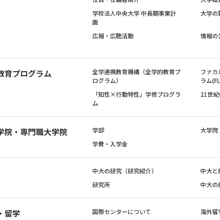
学校法人中央大学 中長期事業計
大学の
画
広報・広聴活動
情報の
教育プログラム
全学連携教育機構（全学的教育プ
ファカ
ログラム）
ラム(FL
「知性×行動特性」学修プログラ
21世
ム
学院・専門職大学院
学部
大学院
学費・入学金
中大の研究（研究紹介）
中大と
研究所
中大の
・留学
国際センターについて
海外留