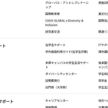
グローバル・アントレプレナーシ
資格試
ップ
国際教育寮
異文化
CHUO GLOBAL x Diversity &
国際協
Inclusion
研究者交流
関連リ
ート
在学生サポート
ITサポ
学外施設利用ガイド(在学生対象)
課外講
多摩キャンパスの学生生活サポー
後楽園
ト
ャンパ
ダイバーシティセンター
学生相
証明書発行
奨学金
白門祭（大学祭）
学生生
サポート
キャリアセンター
地方へ
資格取得
法曹(