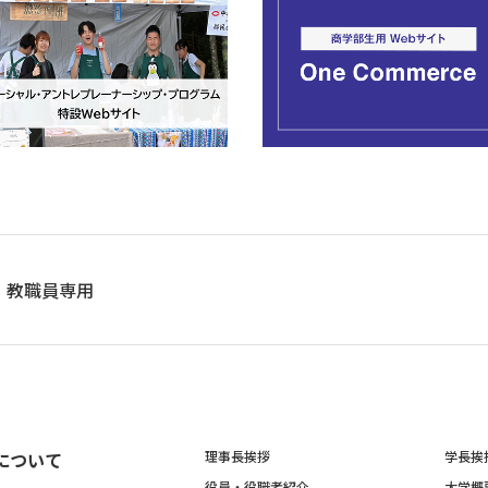
教職員専用
について
理事長挨拶
学長挨
役員・役職者紹介
大学概