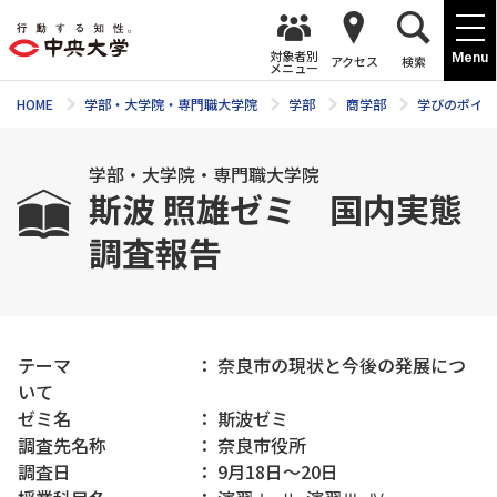
対象者別
Menu
アクセス
検索
メニュー
HOME
学部・大学院・専門職大学院
学部
商学部
学びのポイン
学部・大学院・専門職大学院
斯波 照雄ゼミ 国内実態
調査報告
テーマ ： 奈良市の現状と今後の発展につ
いて
ゼミ名 ： 斯波ゼミ
調査先名称 ： 奈良市役所
調査日 ： 9月18日～20日