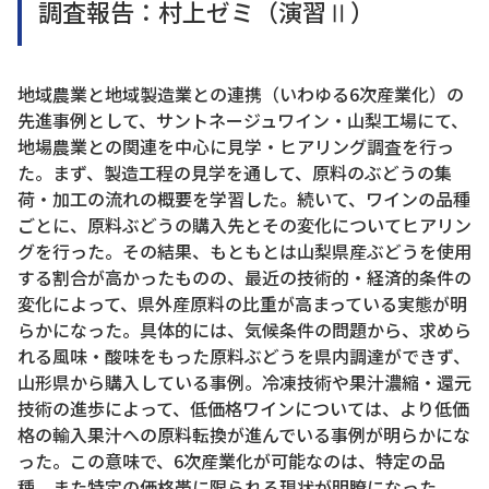
調査報告：村上ゼミ（演習Ⅱ）
地域農業と地域製造業との連携（いわゆる6次産業化）の
先進事例として、サントネージュワイン・山梨工場にて、
地場農業との関連を中心に見学・ヒアリング調査を行っ
た。まず、製造工程の見学を通して、原料のぶどうの集
荷・加工の流れの概要を学習した。続いて、ワインの品種
ごとに、原料ぶどうの購入先とその変化についてヒアリン
グを行った。その結果、もともとは山梨県産ぶどうを使用
する割合が高かったものの、最近の技術的・経済的条件の
変化によって、県外産原料の比重が高まっている実態が明
らかになった。具体的には、気候条件の問題から、求めら
れる風味・酸味をもった原料ぶどうを県内調達ができず、
山形県から購入している事例。冷凍技術や果汁濃縮・還元
技術の進歩によって、低価格ワインについては、より低価
格の輸入果汁への原料転換が進んでいる事例が明らかにな
った。この意味で、6次産業化が可能なのは、特定の品
種、また特定の価格帯に限られる現状が明瞭になった。