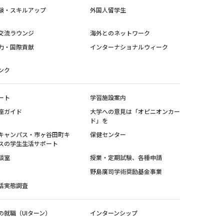
験・スキルアップ
外国人留学生
交流ラウンジ
海外とのネットワーク
力・国際貢献
インターナショナルウィーク
ンク
ート
学習施設案内
座ガイド
大学への意見は「オピニオンカー
ド」を
キャンパス・市ヶ谷田町キ
保健センター
スの学生生活サポート
談室
授業・定期試験、各種申請
野島廣司学術奨励基金事業
活実態調査
の就職（UIターン）
インターンシップ