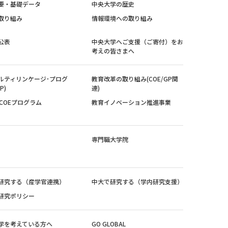
要・基礎データ
中央大学の歴史
取り組み
情報環境への取り組み
公表
中央大学へご支援（ご寄付）をお
考えの皆さまへ
ルティリンケージ･プログ
教育改革の取り組み(COE/GP関
P)
連)
紀COEプログラム
教育イノベーション推進事業
専門職大学院
研究する（産学官連携）
中大で研究する（学内研究支援）
研究ポリシー
学を考えている方へ
GO GLOBAL