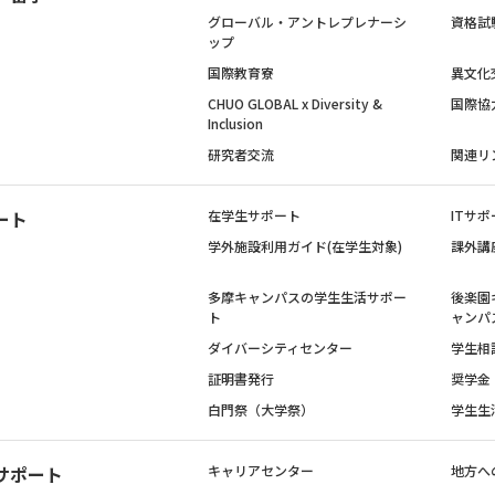
グローバル・アントレプレナーシ
資格試
ップ
国際教育寮
異文化
CHUO GLOBAL x Diversity &
国際協
Inclusion
研究者交流
関連リ
ート
在学生サポート
ITサポ
学外施設利用ガイド(在学生対象)
課外講
多摩キャンパスの学生生活サポー
後楽園
ト
ャンパ
ダイバーシティセンター
学生相
証明書発行
奨学金
白門祭（大学祭）
学生生
サポート
キャリアセンター
地方へ