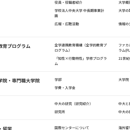
役員・役職者紹介
大学概
学校法人中央大学 中長期事業計
大学の
画
広報・広聴活動
情報の
教育プログラム
全学連携教育機構（全学的教育プ
ファカ
ログラム）
ラム(FL
「知性×行動特性」学修プログラ
21世
ム
学院・専門職大学院
学部
大学院
学費・入学金
中大の研究（研究紹介）
中大と
研究所
中大の
・留学
国際センターについて
海外留