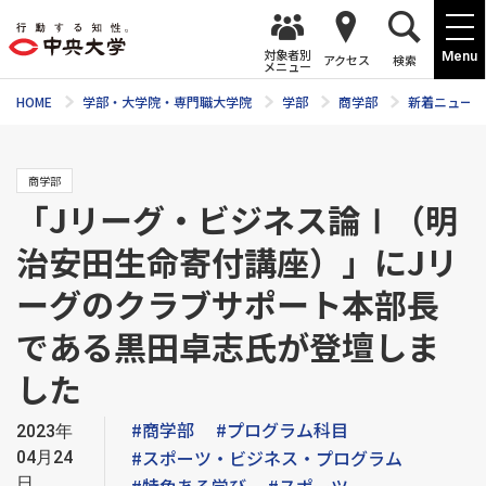
対象者別
Menu
アクセス
検索
メニュー
HOME
学部・大学院・専門職大学院
学部
商学部
新着ニュース
商学部
「Jリーグ・ビジネス論Ⅰ（明
治安田生命寄付講座）」にJリ
ーグのクラブサポート本部長
である黒田卓志氏が登壇しま
した
#商学部
#プログラム科目
2023年
#スポーツ・ビジネス・プログラム
04月24
日