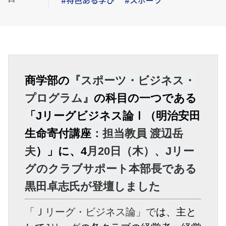
#特色ある学び
#スポーツ
商学部の
『スポーツ・ビジネス・
プログラム』
の科目の一つである
「
J
リーグビジネス論Ⅰ（明治安田
生命寄付講座
：担当教員 渡辺岳
夫
）」に、4
月20日（木）、
Jリー
グのクラブサポート本部長である
黒田卓志氏
が登壇しました
「Ｊリーグ・ビジネス論」で
は、主と