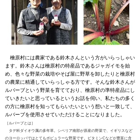
檜原村には農家である鈴木さんという方がいらっしゃい
ます。鈴木さんは檜原村の特産品であるジャガイモを始
め、色々な野菜の栽培やそば屋に野草を卸したりと檜原村
の農業に精通していらっしゃる方です。そんな鈴木さんが
ルバーブという野菜を育てており、檜原村の準特産品にし
ていきたいと思っているというお話を伺い、私たちの多く
の方に檜原村を知ってもらいたいという想いと一致して、
ルバーブを使用させていただけることになりました。
［ルバーブとは］
タデ科ダイオウ属の多年草。シベリア南部が原産の野菜で、イギリスなど
のヨーロッパではとてもポピュラーな野菜です。ビタミンCなどが豊富に含