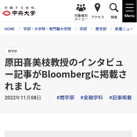
対象者別
Menu
アクセス
検索
メニュー
HOME
学部・大学院・専門職大学院
学部
商学部
新着ニュース
商学部
原田喜美枝教授のインタビュ
ー記事がBloombergに掲載さ
れました
#商学部
#金融学科
#記事掲載
2022年11月08日