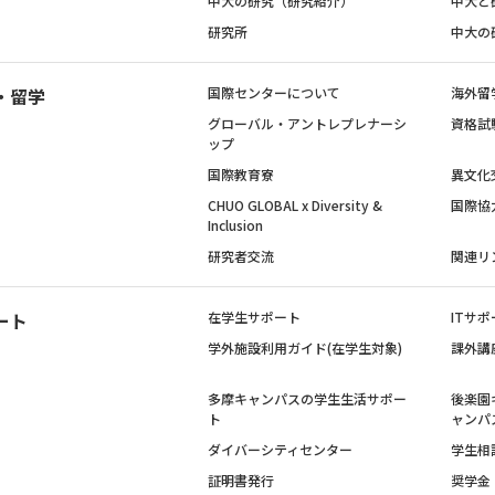
中大の研究（研究紹介）
中大と
研究所
中大の
・留学
国際センターについて
海外留
グローバル・アントレプレナーシ
資格試
ップ
国際教育寮
異文化
CHUO GLOBAL x Diversity &
国際協
Inclusion
研究者交流
関連リ
ート
在学生サポート
ITサポ
学外施設利用ガイド(在学生対象)
課外講
多摩キャンパスの学生生活サポー
後楽園
ト
ャンパ
ダイバーシティセンター
学生相
証明書発行
奨学金