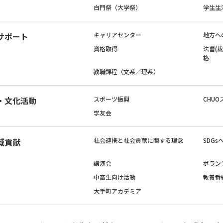
白門祭（大学祭）
学生生
サポート
キャリアセンター
地方へ
資格取得
法曹(
格
教職課程（文系／理系）
・文化活動
スポーツ振興
CHUO
学友会
域貢献
社会連携と社会貢献に関する理念
SDG
講演会
ボラン
中高生向け活動
教養番
大手町アカデミア