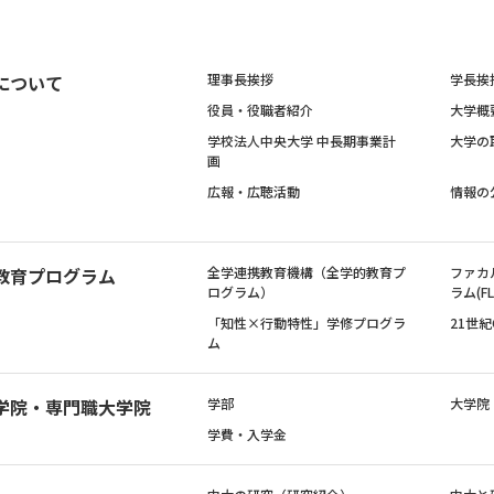
について
理事長挨拶
学長挨
役員・役職者紹介
大学概
学校法人中央大学 中長期事業計
大学の
画
広報・広聴活動
情報の
教育プログラム
全学連携教育機構（全学的教育プ
ファカ
ログラム）
ラム(FL
「知性×行動特性」学修プログラ
21世
ム
学院・専門職大学院
学部
大学院
学費・入学金