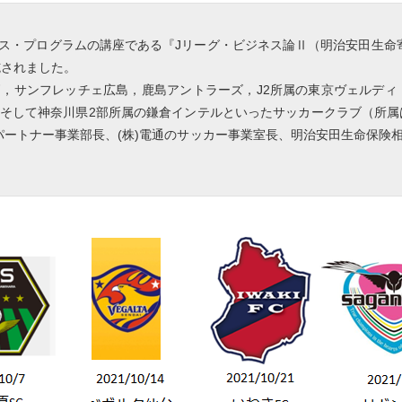
・プログラムの講座である『Jリーグ・ビジネス論Ⅱ（明治安田生命寄
施されました。
，サンフレッチェ広島，鹿島アントラーズ，J2所属の東京ヴェルディ
，そして神奈川県2部所属の鎌倉インテルといったサッカークラブ（所属
パートナー事業部長、(株)電通のサッカー事業室長、
明治安田生命保険