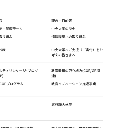
拶
理念・目的等
要・基礎データ
中央大学の歴史
取り組み
情報環境への取り組み
公表
中央大学へご支援（ご寄付）をお
考えの皆さまへ
ルティリンケージ･プログ
教育改革の取り組み(COE/GP関
P)
連)
紀COEプログラム
教育イノベーション推進事業
専門職大学院