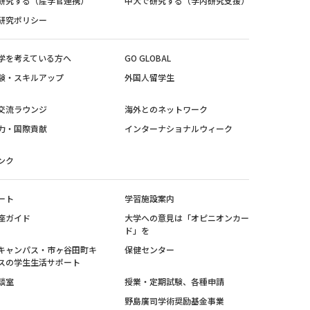
研究する（産学官連携）
中大で研究する（学内研究支援）
研究ポリシー
学を考えている方へ
GO GLOBAL
験・スキルアップ
外国人留学生
交流ラウンジ
海外とのネットワーク
力・国際貢献
インターナショナルウィーク
ンク
ート
学習施設案内
座ガイド
大学への意見は「オピニオンカー
ド」を
キャンパス・市ヶ谷田町キ
保健センター
スの学生生活サポート
談室
授業・定期試験、各種申請
野島廣司学術奨励基金事業