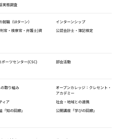
活実態調査
の就職（UIターン）
インターンシップ
裁判官・検察官・弁護士)資
公認会計士・簿記検定
スポーツセンター(CSC)
部会活動
sへの取り組み
オープンカレッジ：クレセント・
アカデミー
ティア
社会・地域との連携
組「知の回廊」
公開講座「学びの回廊」