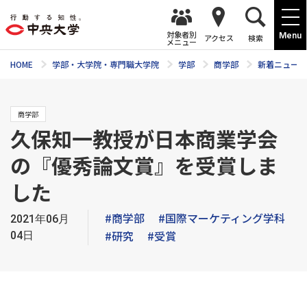
対象者別
Menu
アクセス
検索
メニュー
HOME
学部・大学院・専門職大学院
学部
商学部
新着ニュース
商学部
久保知一教授が日本商業学会
の『優秀論文賞』を受賞しま
した
#商学部
#国際マーケティング学科
2021年06月
#研究
#受賞
04日