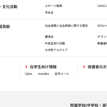
・文化活動
スポーツ振興
CHUO
学友会
域貢献
社会連携と社会貢献に関する理念
SDG
講演会
ボラン
中高生向け活動
教養番
大手町アカデミア
在学生向け情報
保護者の方
Cplus
manaba
全学メール
附属学校(中学校・高