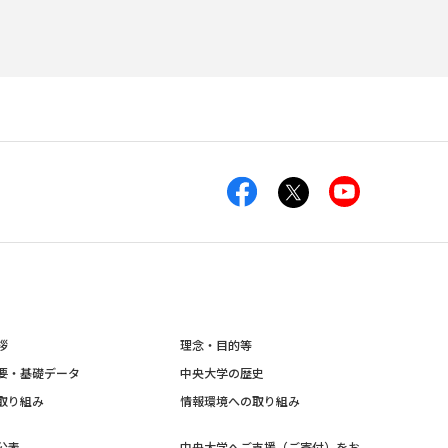
拶
理念・目的等
要・基礎データ
中央大学の歴史
取り組み
情報環境への取り組み
公表
中央大学へご支援（ご寄付）をお