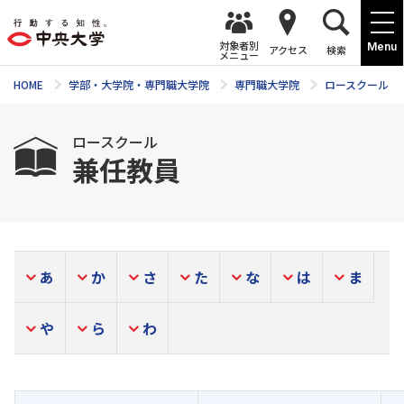
対象者別
Menu
アクセス
検索
メニュー
HOME
学部・大学院・専門職大学院
専門職大学院
ロースクール
ロースクール
兼任教員
あ
か
さ
た
な
は
ま
や
ら
わ