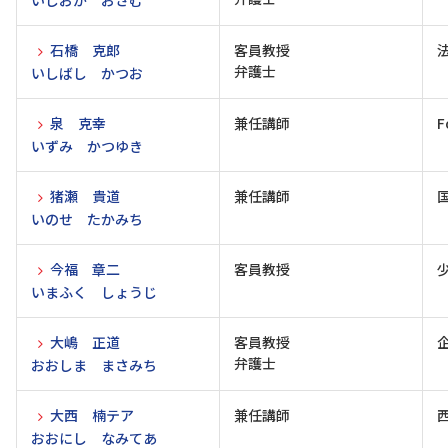
いしおか おさむ
石橋 克郎
客員教授
弁護士
いしばし かつお
泉 克幸
兼任講師
F
いずみ かつゆき
猪瀬 貴道
兼任講師
いのせ たかみち
今福 章二
客員教授
いまふく しょうじ
大嶋 正道
客員教授
弁護士
おおしま まさみち
大西 楠テア
兼任講師
おおにし なみてあ