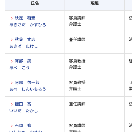
氏名
現職
秋定 和宏
客員講師
弁護士
あきさだ かずひろ
秋葉 丈志
兼任講師
あきば たけし
阿部 鋼
客員教授
弁護士
あべ こう
阿部 信一郎
客員教授
弁護士
あべ しんいちろう
飯田 高
兼任講師
いいだ たかし
石岡 修
客員講師
弁護士