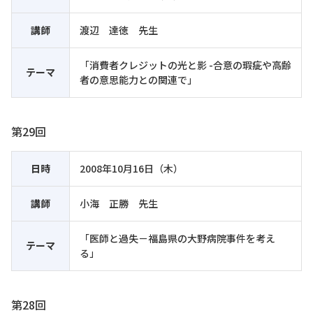
講師
渡辺 達徳 先生
「消費者クレジットの光と影 -合意の瑕疵や高齢
テーマ
者の意思能力との関連で」
第29回
日時
2008年10月16日（木）
講師
小海 正勝 先生
「医師と過失－福島県の大野病院事件を考え
テーマ
る」
第28回