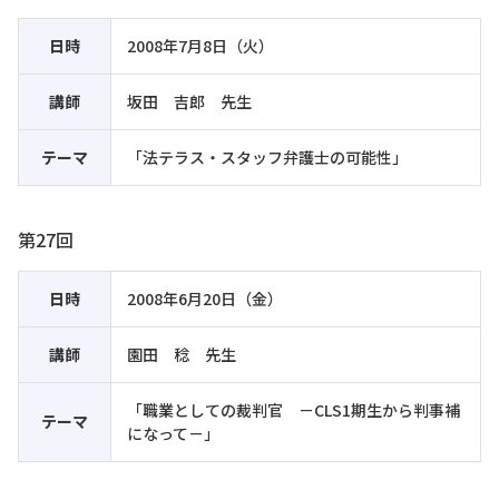
日時
2008年7月8日（火）
講師
坂田 吉郎 先生
テーマ
「法テラス・スタッフ弁護士の可能性」
第27回
日時
2008年6月20日（金）
講師
園田 稔 先生
「職業としての裁判官 －CLS1期生から判事補
テーマ
になって－」