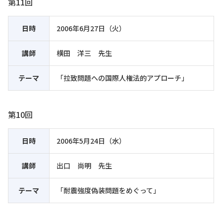
第11回
日時
2006年6月27日（火）
講師
横田 洋三 先生
テーマ
「拉致問題への国際人権法的アプローチ」
第10回
日時
2006年5月24日（水）
講師
出口 尚明 先生
テーマ
「耐震強度偽装問題をめぐって」