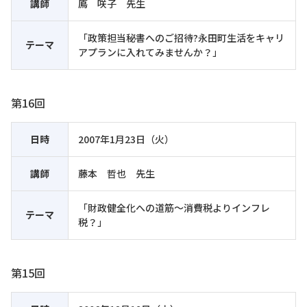
講師
鳫 咲子 先生
「政策担当秘書へのご招待?永田町生活をキャリ
テーマ
アプランに入れてみませんか？」
第16回
日時
2007年1月23日（火）
講師
藤本 哲也 先生
「財政健全化への道筋～消費税よりインフレ
テーマ
税？」
第15回