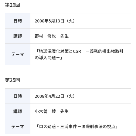
第26回
日時
2008年5月13日（火）
講師
野村 修也 先生
「地球温暖化対策とCSR －義務的排出権取引
テーマ
の導入問題－」
第25回
日時
2008年4月22日（火）
講師
小木曽 綾 先生
テーマ
「ロス疑惑・三浦事件－国際刑事法の視点」