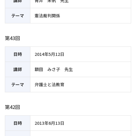
講師
青井 未帆 先生
テーマ
憲法裁判関係
第43回
日時
2014年5月12日
講師
額田 みさ子 先生
テーマ
弁護士と法教育
第42回
日時
2013年6月13日