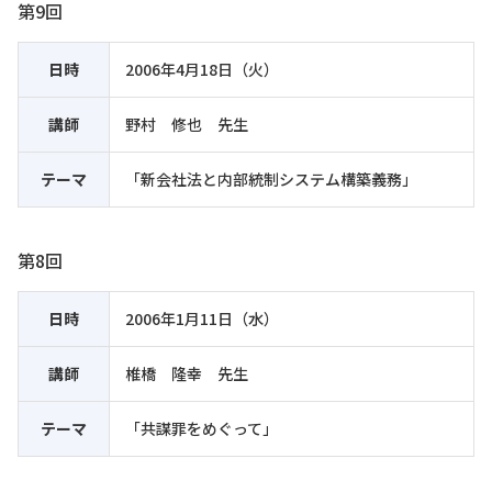
第9回
日時
2006年4月18日（火）
講師
野村 修也 先生
テーマ
「新会社法と内部統制システム構築義務」
第8回
日時
2006年1月11日（水）
講師
椎橋 隆幸 先生
テーマ
「共謀罪をめぐって」