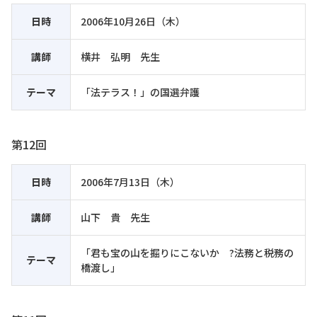
日時
2006年10月26日（木）
講師
横井 弘明 先生
テーマ
「法テラス！」の国選弁護
第12回
日時
2006年7月13日（木）
講師
山下 貴 先生
「君も宝の山を掘りにこないか ?法務と税務の
テーマ
橋渡し」